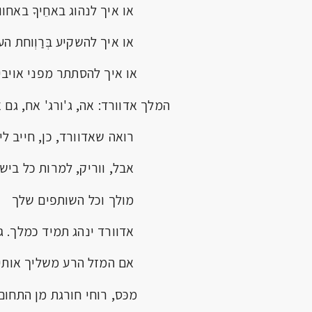
או איך לנהוג באחֵיךָ באחווה
או איך להשקיע בְּרַוְוחת הע
או איך להסתתר מפני אויבי
המלך אדוורד: אה, ג'ורג' אח, גם 
רואה שאדוורד, כן, חייב ליפ
אבל, ווריק, למרות כל ביש 
מולך וכל השותפים שלך
אדוורד ינהג תמיד כמלך. ג
אם המזל הרע משליך אותי
מכּס, רוחי חורגת מן התחום