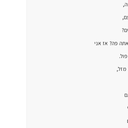
,
ם,
ם?
אתה פה? אז אני
ול.
מזל,
ם