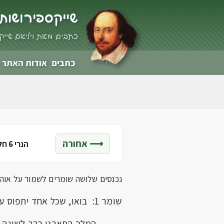
שייקספיר ושות'
כתבים מאת ויליאם שייקס
כתבים
אודות האתר
⟶ אחורה
הנרי 6 חלק ג' -
נכנסים שלושה שומרים לשמור על אוה
שומר 1: בואו, שכל אחד יתפוס עמדה.
המלך התארגן כבר לשינה.