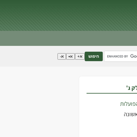
א+
א•
א-
חיפוש
פועלות
שונה