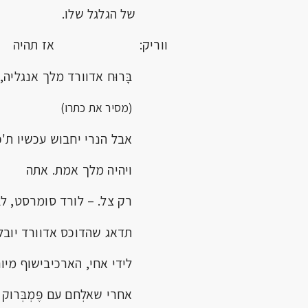
של הגלגל שלו.
ווריק: אז תהיה
בָּרוּח אדוורד מלך אנגליה,
(מסיר את כתרו)
אבל הנרי יחבוש עכשיו ת'כ
ויהיה מלך אמת. אתה
רק צל. – לורד סומרסט, לב
תדאג שהדוכס אדוורד יובל
לידי אחי, הארכיבישוף מיור
אחרי שאלְחם עם פֶּמְבְּרוק ו