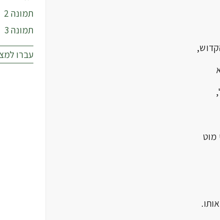
תמונה 2
תמונה 3
קדוש,
עברו למצ
מוט
תו.