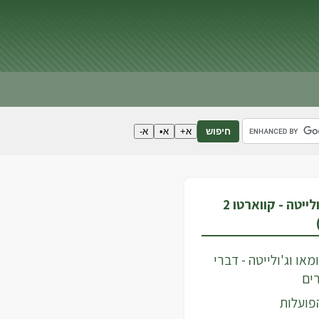
א+
א•
א-
חיפוש
רומאו וג'ולייטה - קווארטו 2
או וג'ולייטה - דברי
ים
פועלות