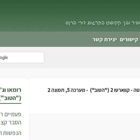
פיר ובני תקופתו בתרגום דורי פרנס
קישורים
יצירת קשר
קווארטו 2 ("הטוב") -
מערכה 5, תמונה 2
("הטוב")
פעמיים רומ
הסבר קצר
הנפשות ה