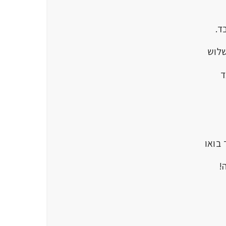
ד.
לוש
ד
בואו
!