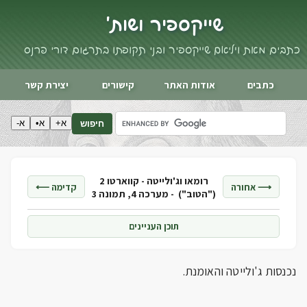
שייקספיר ושות'
כתבים מאת ויליאם שייקספיר ובני תקופתו בתרגום דורי פרנס
כתבים
אודות האתר
קישורים
יצירת קשר
א+
א•
א-
חיפוש
רומאו וג'ולייטה - קווארטו 2
⟶ אחורה
קדימה ⟵
("הטוב") -
מערכה 4, תמונה 3
תוכן העניינים
נכנסות ג'ולייטה והאומנת.