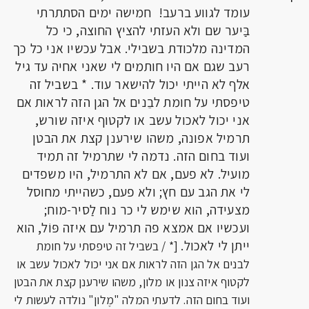
עומד לגווע ברעב! חמישה ימים הסתתרתי
בַּיער שם ולא העזתי להציץ החוצה, כי כל
המדינה מלכודת בשבילי. אבל עכשיו אני כל כך
רעב שגם אם היו חותמים לי שאני אחיה עד גיל
אלף לא הייתי יכול להישאר עוד. * בשביל זה
טיפסתי על חומת לבֵנים אל הגן הזה לראות אם
אני יכול לאכול עשב או לקטוף איזה שורש,
תרמיל אפונה, משהו שירענן קצת את הבטן
ועוד בחום הזה. נדמה לי שתרמיל זה תמיד
מועיל. לא פעם, אם לא התרמיל, היו משפדים
לי את הגב עם חץ; ולא פעם, כשהייתי מחוסל
מצעידה, הוא שימש לי כר נוח לַסיר-מוח;
ועכשיו אם אמצא פה תרמיל עם איזה פּוֹל, הוא
ייתן לי לאכול.
[* / בשביל זה טיפסתי על חומת
לבנים אל הגן הזה לראות אם אני יכול לאכול עשב או
לקטוף איזה צנון או מלון, משהו שירענן קצת את הבטן
ועוד בחום הזה. לדעתי המלה "מֶלון" נולדה לעשות לי