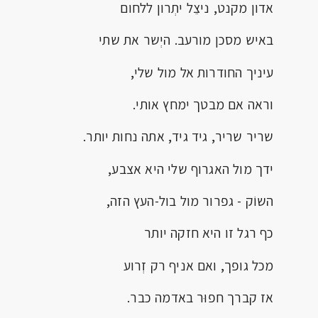
אדון מקנט, ניצֵל יתְרון ללחום
באיש מסכן מורעב. היְשר את שתי
עיניך החודרות אל מול שלי,
וראה אם מבטך ימחץ אותי.
שריר שריר, גיד גיד, אתה נחות יותר.
ידך מול האגרוף שלי היא אצבע,
השוֹק - גפרור מול בול-העץ הזה,
כף רגל זו היא חזקה יותר
מכל גופך, ואם אניף רק זְרוע
אז קברך חפוּר באדמה כבר.