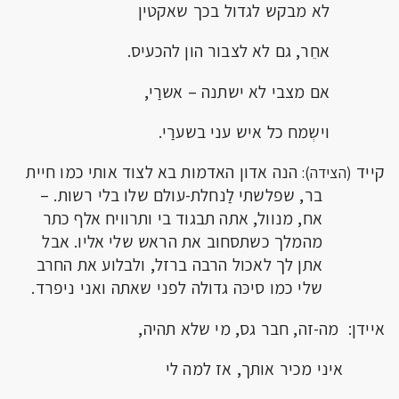
לא מבקש לגדול בכך שאקטין
אחֵר, גם לא לצבור הון להכעיס.
אם מצבי לא ישתנה – אשרַי,
וישְמח כל איש עני בשערַי.
קייד
הנה אדון האדמות בא לצוד אותי כמו חיית
(הצידה):
בר, שפלשתי לַנחלת-עולם שלו בלי רשות. –
אח, מנוול, אתה תבגוד בי ותרוויח אלף כתר
מהמלך כשתסחוב את הראש שלי אליו. אבל
אתן לך לאכול הרבה ברזל, ולבלוע את החרב
שלי כמו סיכּה גדולה לפני שאתה ואני ניפרד.
איידן: מה-זה, חבר גס, מי שלא תהיה,
איני מכיר אותך, אז למה לי