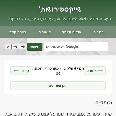
שייקספיר ושות'
כתבים מאת ויליאם שייקספיר ובני תקופתו בתרגום דורי פרנס
כתבים
אודות האתר
קישורים
יצירת קשר
א+
א•
א-
חיפוש
הנרי 6 חלק ב' -
מערכה 4, תמונה
⟶ אחורה
קדימה ⟵
10
תוכן העניינים
נכנס קייד.
קייד: טפו על אמביציות! טפו על עצמי, שיש לי חרב אבל