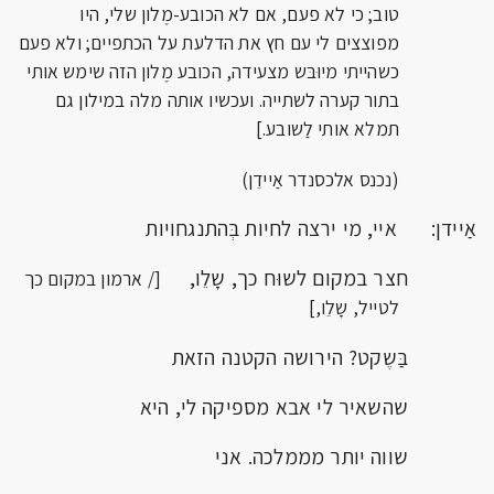
טוב; כי לא פעם, אם לא הכובע-מֶלון שלי, היו
מפוצצים לי עם חץ את הדלעת על הכתפיים; ולא פעם
כשהייתי מיוּבּש מצעידה, הכובע מֶלון הזה שימש אותי
בתור קערה לשתייה. ועכשיו אותה מלה במילון גם
תמלא אותי לַשובע.]
(נכנס אלכסנדר אַיידֵן)
אַיידן: איי, מי ירצה לחיות בְּהתנגחויות
חצר במקום לשוּח כך, שָלֵו,
[/ ארמון במקום כך
לטייל, שָלֵו,]
בַּשֶקט? הירושה הקטנה הזאת
שהשאיר לי אבא מספיקה לי, היא
שווה יותר מממלכה. אני