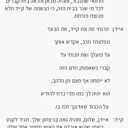
הלוואי שתנבול, ותהיה מכאן והלאה בית-קברים
לכל מי שגר בבית הזה, כי הנשמה של קייד הלא
מנוצח פורחת.
איידן: הרגתי פה את קייד, את הבוגד
מפלצת? חרב, אקדש אותךְ
על פועלךְ ואַת תנוחי על
קברי כשאמות; הדם הזה
לא יימחה אף פעם מן הלהב,
הוא יהיה לךְ כמו מדֵי כרוז להודיע
על הכבוד שאדונךְ זכה בו.
קייד: איידן, שלום, ותהיה גאה בַּניצחון שלך. תגיד לקנט
בשמי שהיא איבדה את האיש מספר אחד שלה,