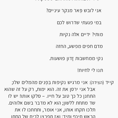
אני לובש פְּאר מנקר עיניים?
במי פגעתי שדרוּש לכם
מותי? ידיים אלה נקיות
מדם חפים מפשע, החזה
נקי ממחשבות זָדון פושעות.
תנו לי לחיות!
קייד
אני מרגיש נקיפות בִּפְנים מהמלים שלו;
(הצידה):
אבל אני ירסן את זה. הוא ימות, רק על זה שהוא
התחנן כל כך טוב על חייו. – סלקו אותו! יש לו
שד מתחת ללשון; הוא לא מדבר בשם אלוהים.
תלכו תקחו אותו, אני אומר, ותחתכו לו את
הראש תיכף ומיד; ואז תפרצו לַבית של החתן