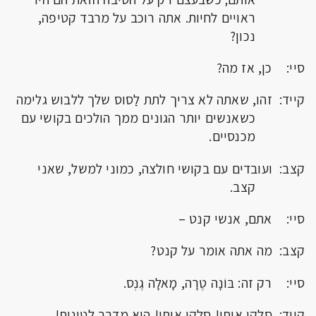
ראויים לחיות. אתה רוכב על מרבד קטיפה,
נכון?
סיי: כן, אז מה?
קייד: זהו, שאתה לא צריך לתת לַסוס שלך ללבוש גלימה
כשאנשים יותר הגונים ממך הולכים בקושי עם
מכנסיים.
קצב: ועובדים עם בקושי חולצה, כמוני למשל, שאני
קצב.
סיי: אתם, אנשי קנט –
קצב: מה אתה אומר על קנט?
סיי: רק זה: בּוֹנָה טֶרָה, מָאלָה גֶנְס.
קייד: סלקו אותו! סלקו אותו! הוא מדבר לטינית!