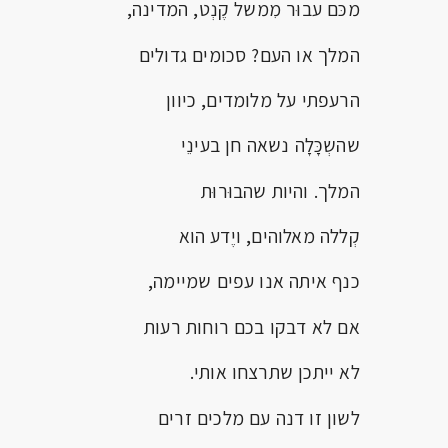
מכּם עבוּר מִמשל קֶנְט, המדינה,
המלך או העם? סכומים גדולים
הרעפתי על מלומדים, כיוון
שהשְכָּלָה נשאה חן בעינֵי
המלך. והיות שהבוּרוּת
קְללה מאלוהים, ויֶדע הוא
כנף איתה אנו עפים שמיימה,
אם לא דבקו בכם רוחות רעות
לא ייתכן שתרצחו אותי.
לשון זו דנה עם מלכים זרים