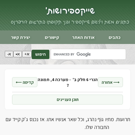
שייקספיר ושות'
כתבים מאת ויליאם שייקספיר ובני תקופתו בתרגום דורי פרנס
כתבים
אודות האתר
קישורים
יצירת קשר
א+
א•
א-
חיפוש
הנרי 6 חלק ב' -
מערכה 4, תמונה
⟶ אחורה
קדימה ⟵
7
תוכן העניינים
תרועות. מתיו גוֹף נהרג, וכל שאר אנשיו אתו. אז נכנס ג'ק קייד עם
החבורה שלו.