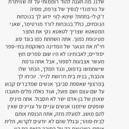
שלנו. מה תענה להוד רוממותי על זה שוויתרת
על נורמנדי לַנסיך של צרפת, מסיה
ז'ק-לי-בתחת? שיהֵא-לְוֵוי ידוע לך בנוכחות
הנוכחים, כולל בנוכחות לורד מורטימר, שאני
המטאטא שצריך לטאטא נקי את החצר
מטינופת כמוך. אתה השחתת כמו בוגד סוג
חי"ת את הנוער של המדינה כשהקמת בתי-ספר
יסודיים; לאבותינו לא היו שום ספרים חוץ
מעשר אצבעות לספּוֹר, אבל אתה גרמת
שישתמשו בְּדפוּס, ונגד המלך, הכתר שלו
והכבוד, בנית בית חרושת לנייר. יוכיחו לך
בַּפרצוף שאספת סביבך אנשים שמדברים קבוע
על שם-עצם ושם פועל, ועוד כאלה מלים-תועבה
שאוזן של בן-אדם ישר לא תסבול. אתה מיניתָ
שופטים שיזמנו אנשים עניים על עניינים שאין
להם מושג. למעלה מזה, אתה הכנסת אותם
לְבּית-סוהר; ובגלל שהם לא יודעים לקרוא, תלית
אותם; כשבעצם רק על הסיבה הזאת הם היו