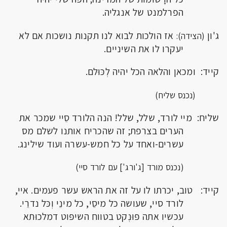
הפרלמנט של אנגליה.
ג'ון
אז הולכות לבוא לנו תקנות נושכות אם לא
(הצידה):
יעקרו לו את השיניים.
קייד: ומכאן והלאה הכל יהיה לְכּוּלם.
(נכנס שליח)
שליח: מיי לורד, שלל, שלל! הנה הלורד סֵיי שמכר את
הערים בצרפת; זה שהכריח אותנו לשלם מס
עשרים-ואחד על כל חמש-עשרה ועוד שילינג.
(נכנס מורד [ג'ורג'] עם לורד סיי)
קייד: טוב, יכרתו לו על זה את הראש עשר פעמים. איי,
לורד סיי, שעושה כל מיסֵי, כל מינֵי וְכּל נדרֵי.
עכשיו אתה פּוּנְקט בטווח השיפּוט דמלכוּתא