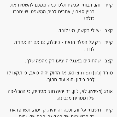
קייד: זהו, רבותי. עכשיו תלכו כמה ממכם להשטיח את
בניין סאבוֹי; אחרים לבית המשפט; שייחרבו
כולם!
קצב: יש לי בקשה, מיי לורד.
קייד: רק על המלה הזאת - קיבלת, גם אם זה אחוזת
לורד.
קצב: שהחוקים באנגליה יגיעו רק מהפה שלך.
מורד
וּואו, אז החוק יהיה כואב, כי תקעו לו
[ג'ון] (הצידה):
לַפּה כידון והוא עוד חתוּך.
אורג
לא, ג'ון, זה יהיה חוק מסריח, כי ההבל-פה
(הצידה):
שלו מסריח מגבינה.
קייד: חשבתי על זה, וככה זה יהיה. קדימה, תשרפו את
כל הרָשוּמות של המדינה; הפה שלי יהיה