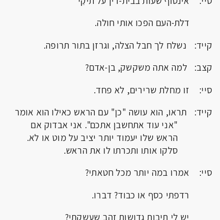
סיי: אינסוף שעות בבית-דין על תיקֵי
דלת-העם הפכו אותי חולה.
קייד: נשלח לך חבל הצלה, וגרזן בתור תרופה.
קצב: למה אתה משקשק, בן-אדם?
סיי: זו מחלת שרירים, לא פחד.
קייד: תראו, הוא עושה "כן" עם הראש כאילו הוא אומר
"אני עוד אתחשבן אתכם". אני אבדוק אם
הראש שלו יעמוד יותר יציב על מוט או לא.
סלקו אותו ותכרתו לו את הראש.
סיי: אמרו במה יותר מכל חטאתי?
רדפתי כסף או כבוד? דברו.
יש לי תיבות גדושות זהב שעשקתי?