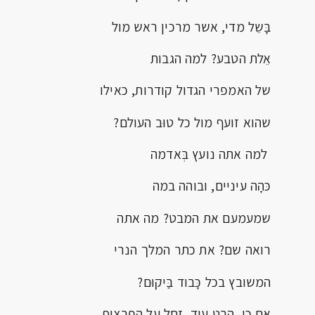
בָּשֵל מדי, אשר מרכין ראש מול
אֵלת הטבע? למה הגבות
של האמפרי הגדול קודרות, כאילו
שהוא זועף מול כל טוּב העולם?
למה אתה נועץ בְּאדמה
כּהָה עיניים, ובוהה במה
שמעמעם את המבט? מה אתה
רואה שם? את כתר המלך הנרי
המשובץ בכל כָּבוד בַּיקוּם?
אם כן, הבט עוד, זְחל על הפרצוף