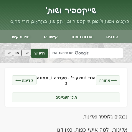
שייקספיר ושות'
כתבים מאת ויליאם שייקספיר ובני תקופתו בתרגום דורי פרנס
כתבים
אודות האתר
קישורים
יצירת קשר
א+
א•
א-
חיפוש
הנרי 6 חלק ב' -
מערכה 1, תמונה
⟶ אחורה
קדימה ⟵
2
תוכן העניינים
נכנסים גלוסטר ואלינור.
אלינור: למה אישי כפוף, כמו דגן