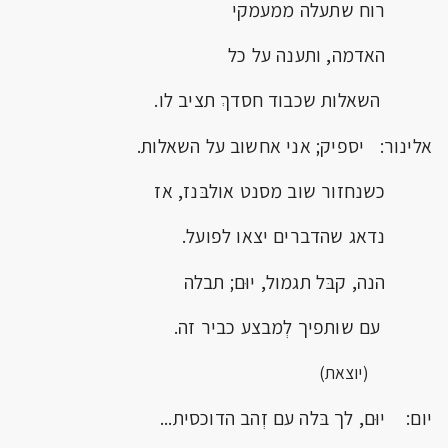
רוח שתעלה ממעמקי
האדמה, ותענה על כל
השאלות שכבוד חסדךְ תציב לו.
אלינור: יספיק; אני אחשוב על השאלות.
כשנחזור שוב מסנט אולבּנז, אז
נדאג שהדברים יצאו לפועל.
הנה, קבּל תגמול, יוּם; תבלה
עם שותפיך לְמבצע כביר זה.
(יוצאת)
יום: יוּם, לך בּלה עם זְהב הדוכסית...