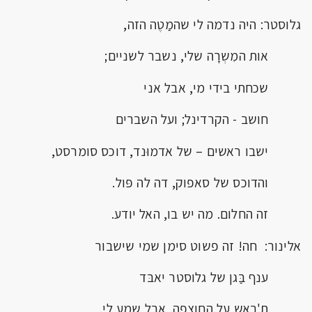
גלוסטר: היה נדמה לי שהמַטֶה הזה,
אות המִשְרָה שלי, נשבר לשניים;
שכחתי בידי מי, אבל אני
חושב - הקרדינל; ועל השברים
ישבו ראשים – של אדמוּנד, דוכס סומרסט,
והדוכס של סאפוק, דה לה פּול.
זה החלום. מה יש בו, האל יודע.
אלינור: חה! זה פשוט סימן שמי שישבור
ענף בַּגן של גלוסטר יאבּד
ת'ראש על החוצפה. אבל שְמע לי,