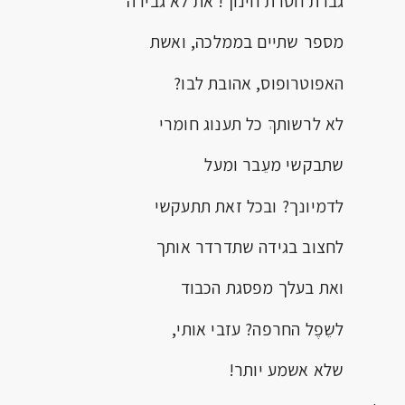
גברת חסרת חינוך! את לא גבירה
מספר שתיים בממלכה, ואשת
האפוטרופוס, אהובת לבו?
לא לרשותךְ כל תענוג חומרי
שתבקשי מעֵבר ומעל
לדמיונך? ובכל זאת תתעקשי
לחצוב בגידה שתדרדר אותך
ואת בעלך מפסגת הכבוד
לשֵפֶל החרפה? עזבי אותי,
שלא אשמע יותר!