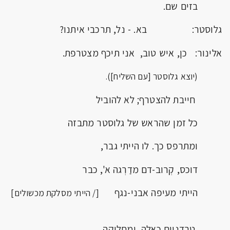
בזים שם.
גלוסטר: בא. - נל, תרכבי איתנו?
אלינור: כן, איש טוב, אני תיכף מצטרפת.
(יוצא גלוסטר [עם השליח]).
חייבת להצטרף; לא להוביל
כל זמן שהראש של גלוסטר מתבזה
ומתרפס כך. לו הייתי גבר,
דוכס, קְרוב-דם מדַרְגה א', כבר
הייתי מעיפה אבני-נגף
[/ הייתי מסלקת מכשולים]
טרדניים כאלה, ומחליקה