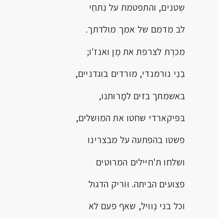
שְטנים, והתפטמת על נִתחֵי
לב מדמם של אמך מולדתך.
מכרְת לצרפת את מֶן ואנז'וּ;
בְנֵי נורמנדי, מורדים בוגדניים,
באשמתך בזים למָרוּתנו,
בּפּיקארדי שחטו את המושלים,
פשטו בהפתעה על מבצרינו
ושלחו ת'חיילים המרוטים
פצועים הביתה. וּוֹריק הדגול
וכל בני נֶוויל, שאף פעם לא