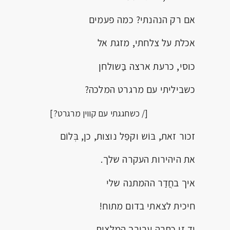
אם רק הנהנתי? כמה פעמים
אכלת על צלחתי, מזגת אל
כוסי, כרעת ארצה בַּשולחן
כשביליתי עם מרגרט המלכה?
[/ כשחגגתי עם קווין מרגרט?]
זכור זאת, בּוֹש וקפֵּל נוצות, כן, בְּלוֹם
את היהירות העקרה שלך.
איך בחֲדַר ההמתנה שלי
חיכית לצאתי בדום מתוח!
יד זו כתבה עבורך המלצות,