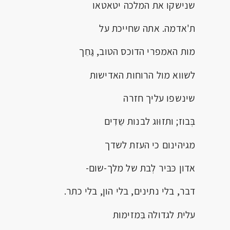
שנישקו את המלכה יטאטאו
ת'אדמה. אתה שחייכת על
מות האמפרי הדוכס הטוב, גַּחֵך
לשווא מול הרוחות האדישות
שינשפו עליך חזרה
בְּבוז; ותזוּוג לבנות שֵדִים
מגיהינום כי העזת לשדך
אדון כּבּיר לְבת של מלך-שום-
דבר, בלי נתינים, בלי הון, בלי כתר.
עלית לגדולה בִּמזימות