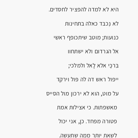
היא לא למדה להפציר לחסדים.
לא נְכבּד כאלה בתחינות
כנועות; מוטב שיתכופף ראשִי
אל הגרדום ולא ישתחוו
בִּרכַּי אלא לָאל ולמלכי;
ייפול ראש דה לה פּול וירקֵד
על מוט, הוא לא ירכון מול הסייס
מאשפתות. כי אצילות אמת
פטורה מפּחד. כן, אני יכול
לשאת יותר ממה שתעשה.