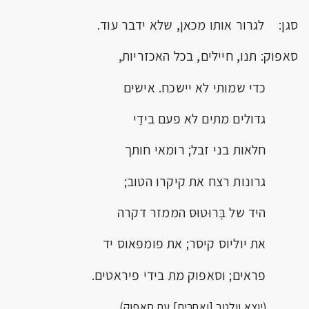
סגן: לגרור אותו מכאן, שלא ידבר עוד.
סאפוק: תנו, חיילים, בכל האכזריות,
כדי שמותי לא יישכח. אישים
גדולים מתים לא פעם בידֵי
חלאות בני זבל; רומאי חותך
גרונות רצח את קיקרו הטוב;
היד של בְּרוּטוּס הממזר דקרה
את יוליוס קיסר; את פומפאוס יד
פראים; וסאפוק מת בידי פיראטים.
(יוצא וולטר [ואחרים] עם סאפוק)