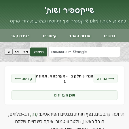
שייקספיר ושות'
כתבים מאת ויליאם שייקספיר ובני תקופתו בתרגום דורי פרנס
כתבים
אודות האתר
קישורים
יצירת קשר
א+
א•
א-
חיפוש
הנרי 6 חלק ב' -
מערכה 4, תמונה
⟶ אחורה
קדימה ⟵
1
תוכן העניינים
תרועה. קרב בים. נפץ תותח. נכנסים הפיראטים:
סֶגן,
רב-מלחים,
חובל ראשון, וולטר וויטמור. איתם כשבויים שלהם
סאפוק, במסווה, ושני אדונים.