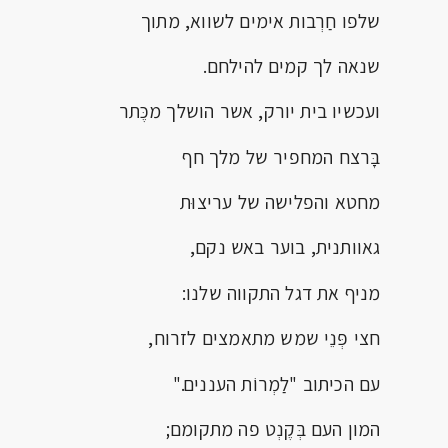
שלפו חַרְבות אימים לשווא, מתוך
שנאה לך קמים להילחם.
ועכשיו בית יורק, אשר הושלך מכֶּתר
בָּרצח המחפיר של מלך חף
מחטא והפלישה של עריצוּת
גאוותנית, בוער באש נקם,
מניף את דגל התקווה שלנו:
חצי פְּנֵי שמש מתאמצים לזרוח,
עם הכיתוב "לַמְרוֹת העננים."
המון העם בְּקֶנְט פה מתקומם;