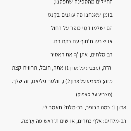
החיילים מהספינה שתפסנו;
בזמן שאנחנו פה עוגנים בקֶנְט
הם ישלמו דמֵי כופר על החול
או יצבעו ת'חוף עם כתם דם.
רב-מלחים, אתן 'ךָ את האסיר
הזה;
אתה, חובל, תרוויח קצת
(מצביע על אדון 1)
מזה;
, וולטר גיליאם, זה שלך.
(מצביע על אדון 2) ו
(מצביע על סאפוק)
אדון 1: כמה הכופר, רב-מלח? תאמר לי.
רב-מלחים: אלף כתרים, או שים ת'ראש פה אַרְצה.