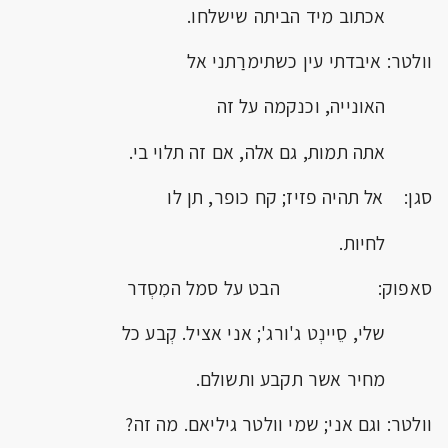
אכתוב מיד הביתה שישלחו.
וולטר: איבדתי עין כשתימרַתני אל
האונייה, וכנקמה על זה
אתה תמות, גם אלה, אם זה תלוי בי.
סגן: אל תהיה פזיז; קח כופר, תן לו
לחיות.
סאפוק: הבט על סמל המִסְדר
שלי, סֵיינְט ג'ורג'; אני אציל. קְבע כל
מחיר אשר תקבע ותשולם.
וולטר: וגם אני; שמי וולטר גיליאם. מה זה?