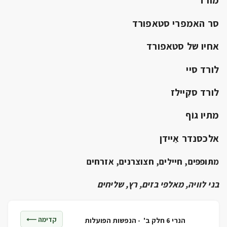
מורד
סר האמפרי סטאפורד
אחיו של סטאפורד
לורד סיי
לורד סקֵיילז
מתיו גוֹף
אלכסנדר אַיידן
מתופפים, חיילים, חצוצרנים, אזרחים
בני לוויה, מאלפי בזים, רץ, שליחים
קדימה ⟵
הנרי 6 חלק ב' -
הנפשות הפועלות