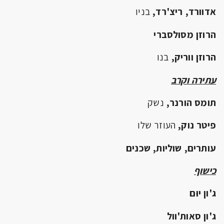
אדוורד, ריצ'רד,
בניו
הרוזן מסולסברי
הרוזן ווריק,
בנו
עתירה וקרב
תומס הורנר,
נשק
פיטר נוק,
העוזר שלו
עותרים, שוליות, שכנים
כישוף
ג'ון יוּם
ג'ון סאות'וול