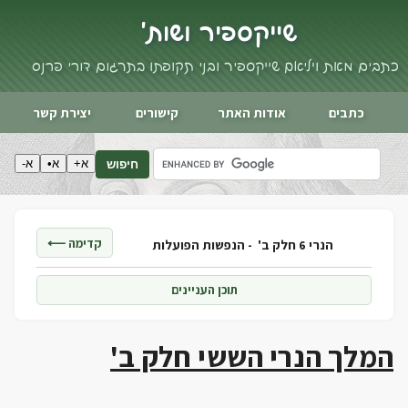
שייקספיר ושות'
כתבים מאת ויליאם שייקספיר ובני תקופתו בתרגום דורי פרנס
כתבים
אודות האתר
קישורים
יצירת קשר
א+
א•
א-
חיפוש
קדימה ⟵
הנרי 6 חלק ב' -
הנפשות הפועלות
תוכן העניינים
המלך הנרי הששי חלק ב'