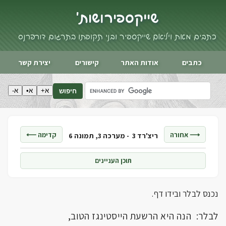
שייקספיר ושות'
כתבים מאת ויליאם שייקספיר ובני תקופתו בתרגום דורי פרנס
כתבים
אודות האתר
קישורים
יצירת קשר
א+
א•
א-
חיפוש
⟶ אחורה
קדימה ⟵
ריצ'רד 3 -
מערכה 3, תמונה 6
תוכן העניינים
נכנס לבלר ובידו דף.
לבלר: הנה היא הרשעת הייסטינגז הטוב,