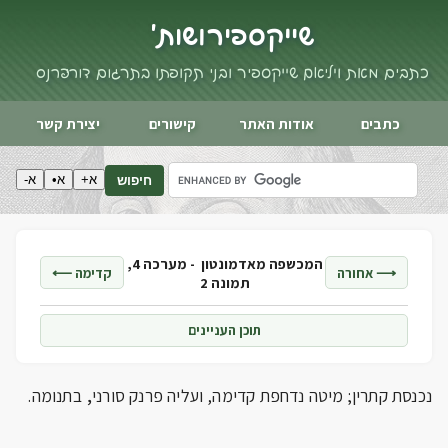
שייקספיר ושות'
כתבים מאת ויליאם שייקספיר ובני תקופתו בתרגום דורי פרנס
כתבים
אודות האתר
קישורים
יצירת קשר
א+
א•
א-
חיפוש
המכשפה מאדמונטון -
מערכה 4,
⟶ אחורה
קדימה ⟵
תמונה 2
תוכן העניינים
,
נכנסת קתרין; מיטה נדחפת קדימה, ועליה פרנק סורני
בתנומה.