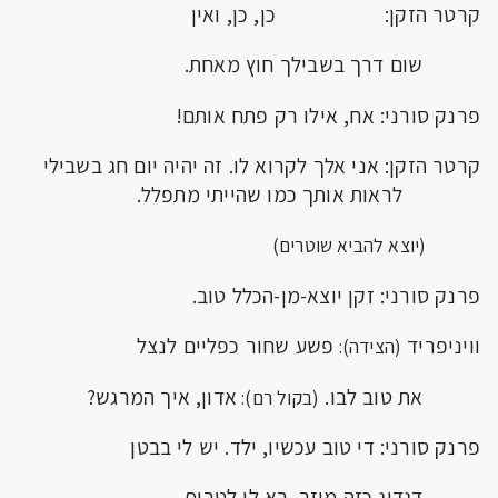
קרטר הזקן: כן, כן, ואין
שום דרך בשבילך חוץ מאחת.
פרנק סורני: אח, אילו רק פתח אותם!
קרטר הזקן: אני אלך לקרוא לו. זה יהיה יום חג בשבילי
לראות אותך כמו שהייתי מתפלל.
(יוצא להביא שוטרים)
פרנק סורני: זקן יוצא-מן-הכלל טוב.
וויניפריד
פשע שחור כפליים לנצל
(הצידה):
את טוב לבו.
אדון, איך המרגש?
(בקול רם):
פרנק סורני: די טוב עכשיו, ילד. יש לי בבטן
דגדוג כזה מוזר. בא לי לטרוף.