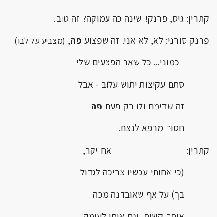
קתרין: גיס, פרנק! שינה כה עמוקה? זה טוב.
פרנק סורני: לא, לא אני. זה שפצוע
פה
,
(מצביע על לבו)
כמוני... כל שאר הפצעים שלי
סתם עקיצות יתוש עלוב - אבל
זה שדימם ולוּ רק פעם
פה
חסוּך מרפא לנצח.
קתרין: אח יקר,
(כי אחותי עכשיו צריכה לגדול
בך) על אף שאובדנה מכה
אותך קשות, וגם אותי לעומק,