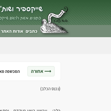
שייקספיר ושות'
כתבים מאת ויליאם שייקס
כתבים
אודות האתר
⟶ אחורה
המכשפה מאד
(
נכנס הכלב)
כלב: עכשיו רֶשע מוקדם - ופתאו