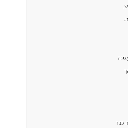
.
.
ה
ך
ר