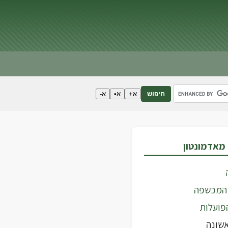
א+
א•
א-
חיפוש
מאדמונטון
 המכשפה
פועלות
שונה