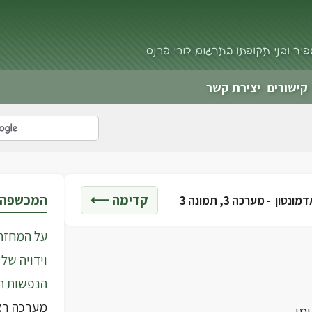
פיר ובני תקופתו בתרגום דורי פרנס
קישורים
יצירת קשר
קדימה ⟵
המכשפה 
מונטון -
מערכה 3, תמונה 3
על המחזה
וידויה של
הנפשות ה
מערכה רא
מי.