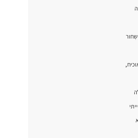
ה
חור
יח,
ה
תי