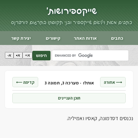
שייקספיר ושות'
כתבים מאת ויליאם שייקספיר ובני תקופתו בתרגום דורי פרנס
כתבים
אודות האתר
קישורים
יצירת קשר
א+
א•
א-
חיפוש
⟶ אחורה
קדימה ⟵
אותלו -
מערכה 3, תמונה 3
תוכן העניינים
נכנסים דסדמונה, קאסיו ואמיליה.