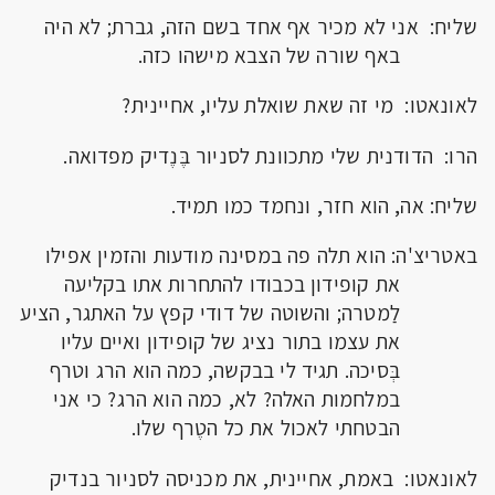
שליח: אני לא מכיר אף אחד בשם הזה, גברת; לא היה
באף שורה של הצבא מישהו כזה.
לאונאטו: מי זה שאת שואלת עליו, אחיינית?
הרו: הדודנית שלי מתכוונת לסניור בֶּנֶדיק מפדואה.
שליח: אה, הוא חזר, ונחמד כמו תמיד.
באטריצ'ה: הוא תלה פה במסינה מודעות והזמין אפילו
את קופידון בכבודו להתחרות אתו בקליעה
לַמטרה; והשוטה של דודי קפץ על האתגר, הציע
את עצמו בתור נציג של קופידון ואיים עליו
בְּסיכה. תגיד לי בבקשה, כמה הוא הרג וטרף
במלחמות האלה? לא, כמה הוא הרג? כי אני
הבטחתי לאכול את כל הטֶרף שלו.
לאונאטו: באמת, אחיינית, את מכניסה לסניור בנדיק