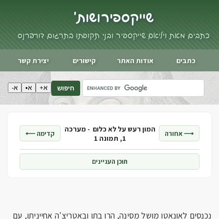
שייקספיר ושות'
כתבים מאת ויליאם שייקספיר ובני תקופתו בתרגום דורי פרנס
כתבים
אודות האתר
קישורים
יצירת קשר
א+
א•
א-
חיפוש
המון רעש על לא כלום -
מערכה
⟶ אחורה
קדימה ⟵
1, תמונה 1
תוכן העניינים
נכנסים לאונאטו מושל מסינה, הרו בתו ובאטריצ'ה אחייניתו, עם