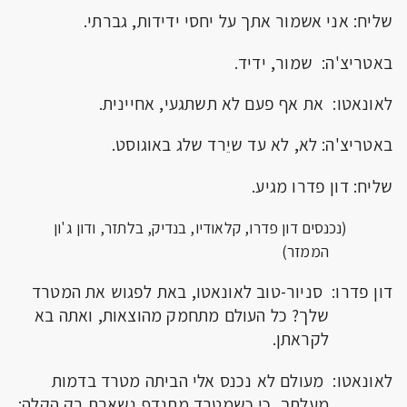
שליח: אני אשמור אתך על יחסי ידידות, גברתי.
באטריצ'ה: שמור, ידיד.
לאונאטו: את אף פעם לא תשתגעי, אחיינית.
באטריצ'ה: לא, לא עד שיֵרד שלג באוגוסט.
שליח: דון פדרו מגיע.
(נכנסים דון פדרו, קלאודיו, בנדיק, בלתזר, ודון ג'ון
הממזר)
דון פדרו: סניור-טוב לאונאטו, באת לפגוש את המטרד
שלך? כל העולם מתחמק מהוצאות, ואתה בא
לקראתן.
לאונאטו: מעולם לא נכנס אלי הביתה מטרד בדמות
מעלתך, כי כשמטרד מתנדף נשארת רק הקלה;