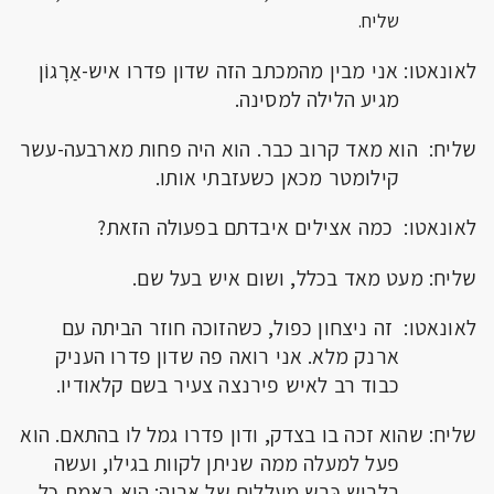
שליח.
לאונאטו: אני מבין מהמכתב הזה שדון פּדרו איש-אַרָגוֹן
מגיע הלילה למסינה.
שליח: הוא מאד קרוב כבר. הוא היה פחות מארבעה-עשר
קילומטר מכאן כשעזבתי אותו.
לאונאטו: כמה אצילים איבדתם בפעולה הזאת?
שליח: מעט מאד בכלל, ושום איש בעל שם.
לאונאטו: זה ניצחון כפול, כשהזוכה חוזר הביתה עם
ארנק מלא. אני רואה פה שדון פדרו העניק
כבוד רב לאיש פירנצה צעיר בשם קלאודיו.
שליח: שהוא זכה בו בצדק, ודון פדרו גמל לו בהתאם. הוא
פעל למעלה ממה שניתן לקוות בגילו, ועשה
בלבוש כֶּבֶש מעללים של אריה; הוא באמת כל