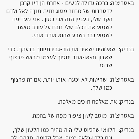
באטריצ'ה: ברכה גדולה לנשים - אחרת הן היו קרבן
להטרדות של מחזר מסוג חזיר. תודָה לאל ולדם
הקר שלי, בעניין הזה אני כמוך. אני מעדיפה
לשמוע את הכלב שלי נובח על עורב מאשר
לשמוע גבר נשבע שהוא אוהב אותי.
בנדיק: שאלוהים ישאיר את הוד-גבירתיותך בדעתך, כדי
שאדון זה-או-אחר יחסוך לעצמו מראש פרצוף
שרוט.
באטריצ'ה: שריטות לא יכערו אותו יותר, אם זה פרצוף
כמו שלך.
בנדיק: את מאלפת תוכים מאלפת.
באטריצ'ה: מוטב לְשון ציפור מפֶּה של בהמה.
בנדיק: הלוואי שהסוס שלי היה מהיר כמו הלשון שלך,
וגם בלתי-נלאה כמוה. אבל קדימה, תדהרי לך