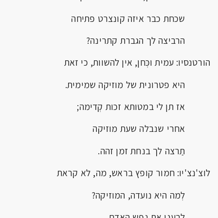
שכחת כבר איזה קונצרט פתיחה
הרביצה לך הגברת קתרינה?
הורטנסיו: עמית וכְּחן, אין להשוות, כי זאת
היא פטרונית של מוזיקה שמימית.
אז תן לי במטותא זכות קְדימה;
אחרי שנבלה שעת מוזיקה
תַרצה לך בנחת זמן זהה.
לוצ'נצ'יו: חמור קופץ בראש, מה, לא קראת
לְמה היא נועדה, המוזיקה?
לרענן את נפש האדם