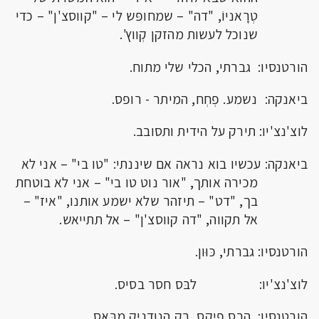
טְרָאניוֹ, "דה" – שמחופּש לי – "קווסצ'ן" – כדי
שנוכל לעשות מהזקן קְווץ'.
הורטנסיו: גברתי, הכלי שלי מתוח.
ביאנקה: נשמע. פְחְח, המיתר - רופס.
לוצ'נצ'יו: תירק על הידית ותסובב.
ביאנקה: עכשיו בוא נראה אם שיננתי: "טו בי" – אני לא
מכירה אותך, "אור נוט טו בי" – אני לא בוטחת
בך, "דט" – תיזהר שלא ישמע אותנו, "איז" –
אל תקווה, "דה קווסצ'ן" – אל תתייאש.
הורטנסיו: גברתי, כּוּון.
לוצ'נצ'יו: לבּס חסר בסיס.
הורטנסיו: הבס פיקְס, רק הנודניק מבּאֵס.