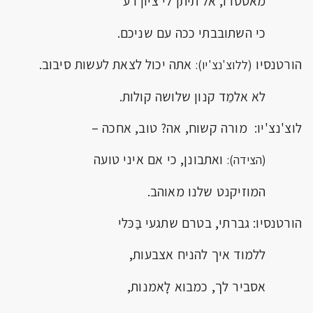
מאסטרו, אל תיתן לי ציון רע
כי השתובבתי ככה עם שניכם.
הורטנסיו
אתה יכול לצאת לעשות סיבוב.
(ללוצ'נצ'יו):
לא אלמֵד קנון שלושה קולות.
לוצ'נצ'יו: מורה קשוח, אה? טוב, אחכה –
ואתבונן, כי אם איני טועה
(הצידה):
המוזיקנט שלנו מאוהב.
הורטנסיו: גברתי, בטרם שתגעי בַּכּלי
ללמוד איך להניח אצבעות,
אסביר לך, כמבוא לָאמנות,