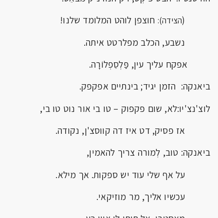
(
חוצפן לוהט המלומד שלנו!
הצידה):
נשבע, הכלב מפלרטט איתה.
אפקח עליך עין, פַּלְסֵפְלוֹרָה.
ביאנקה: הזמן יגיד; בינתיים אפקפק.
לוצ'נצ'יו:לא, שום פקפוק – טו בי אור נוט טו בי,
אז פסיק, דט איז דה קווסצ'ן, נקודה.
ביאנקה: טוב, לְמורה צריך להאמין,
על אף שלי עוד יש ספקות. אך מילא.
עכשיו אליך, מר מוזיקאי.