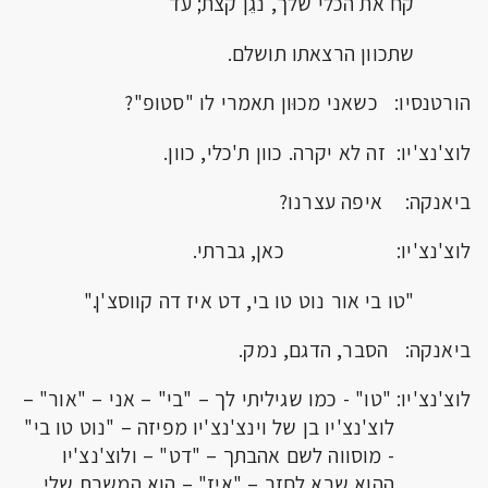
קח את הכלי שלך, נגֵן קצת; עד
שתכוון הרצאתו תושלם.
הורטנסיו: כשאני מכוּון תאמרי לו "סטופ"?
לוצ'נצ'יו: זה לא יקרה. כוון ת'כלי, כוון.
ביאנקה: איפה עצרנו?
לוצ'נצ'יו: כאן, גברתי.
"טו בי אור נוט טו בי, דט איז דה קווסצ'ן."
ביאנקה: הסבר, הדגם, נמק.
לוצ'נצ'יו: "טו" - כמו שגיליתי לך – "בי" – אני – "אור" –
לוצ'נצ'יו בן של וינצ'נצ'יו מפיזה – "נוט טו בי"
- מוסווה לשם אהבתך – "דט" – ולוצ'נצ'יו
ההוא שבא לחזר – "איז" – הוא המשרת שלי