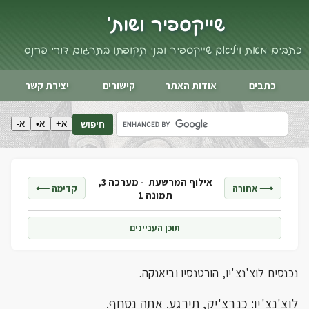
שייקספיר ושות'
כתבים מאת ויליאם שייקספיר ובני תקופתו בתרגום דורי פרנס
כתבים
אודות האתר
קישורים
יצירת קשר
א+
א•
א-
חיפוש
אילוף המרשעת -
מערכה 3,
⟶ אחורה
קדימה ⟵
תמונה 1
תוכן העניינים
נכנסים לוצ'נצ'יו, הורטנסיו וביאנקה.
לוצ'נצ'יו: כנרצ'יק, תירגע. אתה נסחף.