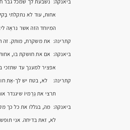
ביאנקה: נשבעת לך שמכל גבר חי
אחות, עוד לא נתקלתי בַּקל
המיוחד הזה אשר נראֶה לי.
קתרינה: את משקרת, מותק. זה הו
ביאנקה: אם את חושקת בו, אחות
אפציר למענך עד שתזכי בו
קתרינה: לא, בטח יש לך-אַת חו
תרצי את גְרֶמיוֹ שיגנדר אות
ביאנקה: מה, בגללו את כל כך מק
לא, זאת בדיחה. אני תופש