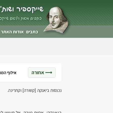
שייקספיר ושות'
כתבים מאת ויליאם שייקס
כתבים
אודות האתר
⟶ אחורה
אילוף המ
נכנסות ביאנקה [קשורה] וקתרינה.
ביאנקה: אחות טובה, אל תעשי לי 