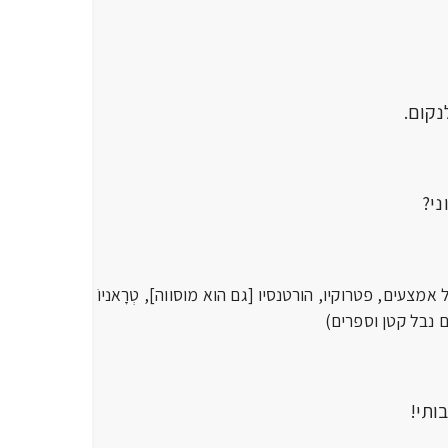
קום.
ני?
ל אמצעים, פטרוקיו, הורטנסיו [גם הוא מוסווה], טְרָאניוֹ
עם נבל קטן וספרים)
בותי!