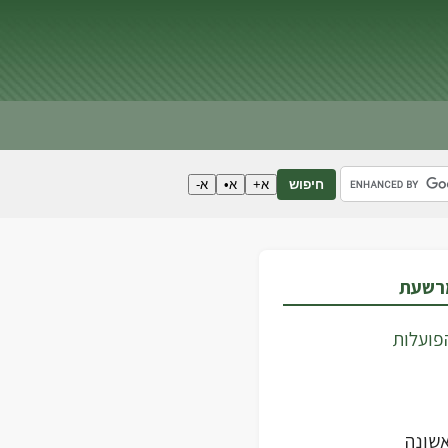
א+
א•
א-
חיפוש
מרשעת
פועלות
שונה