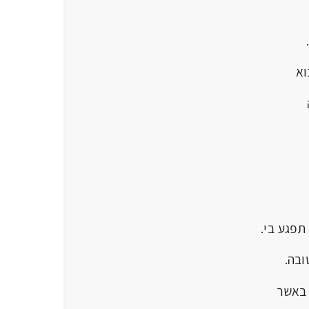
א
פגע בי.
בה.
 באשר