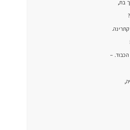
ך בת,
קתרינה.
 הכבוד. –
,