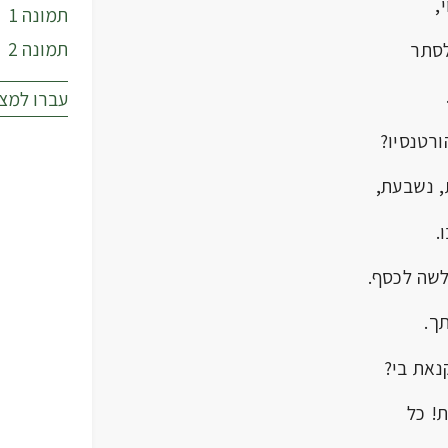
,
תמונה 1
תמונה 2
סתר
עברו למצ
רטנסיו?
, נשבעת,
.
לשה לכסף.
ך.
נאת בי?
ת! כל