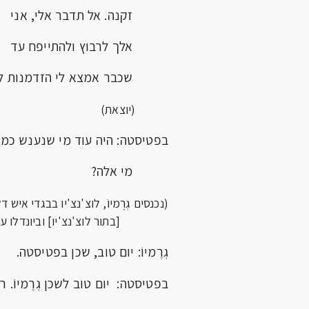
זקנה. אל תדבר אלי, אני
אלך לרבוץ ולהתייפח עד
שכבר אמצא לי הזדמנות לנ
(יוצאת)
בפטיסטה: היה עוד מי שנענש כמו
מי אלה?
(נכנסים גְרֶמיוֹ, לוצ'נצ'יו בבגדי איש ד
[בתור לוצ'נצ'יו] וביונדלו 
גְרֶמיוֹ: יום טוב, שכן בפטיסטה.
בפטיסטה: יום טוב לשכן גְרֶמיוֹ. ר