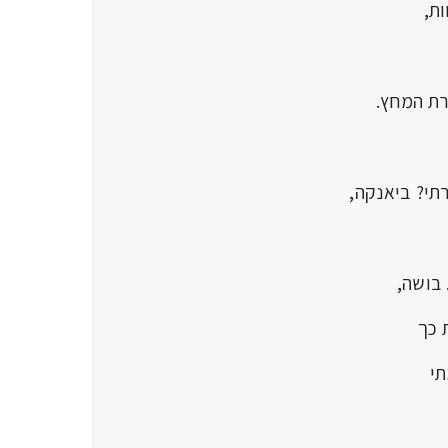
ת,
רת המחץ.
י? ביאנקה,
ושה,
כך
תי