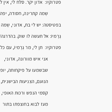
פטרוקיו: אדון יקר. סלח לי, אין ל
שְמה קתרינה, חסודה, יפה?
בפטיסטה: יש לי בת, אדוני, שְמה 
גְרֶמיוֹ: אל תעשה לו שוק. בהדרגה!
פטרוקיו: תן לי, מר גְרֶמיוֹ, עם כל
אני איש מוורונה, אדוני,
שבשמעו על פיקחותה, יופיה
הנועם, הצניעות הבישנית,
קסמי הנפש ורכּוּת האופי,
מעז לבוא בחוצפתו בתור