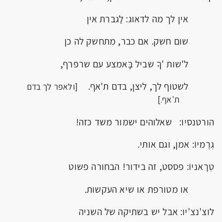
אין לך מה לדאוג: לַגברת אין
שום חשק. אם כבר, מתחשק לה כן
ל'שות 'ךָ שביל בָּאמצע עם שרפרף,
לשטוף לך, ליצן, בדם ת'אף.
[ולאפּר לך בדם
ת'אף.]
הורטנסיו: שאלוהים ישמור משד כזה!
גְרֶמיוֹ: אמן, וגם אותי.
טְרָאניוֹ: פססט, זה בידור! הבחורה פשוט
או מטורפת או שיא העקשות.
לוצ'נצ'יו: אבל יש בשתיקה של השניה