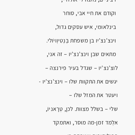
וקודם את חיי אבי, סוחר
בינלאומי, איש עסקים גדול,
וינצ'נצ'יו בן משפחת בֶּנְטִיוְויֹולי.
מתאים שבן וינצ'נצ'יו – זה אני,
לוצ'נצ'יו – שגדל בעיר פירנצה –
יגשים את התקוות שלו – וינצ'נצ'יו -
ויעטר את המזל שלו –
שלי – בשלל מצוות. לכן, טְרָאניוֹ,
אלְמד זמן-מה מוּסר, ואתמקד