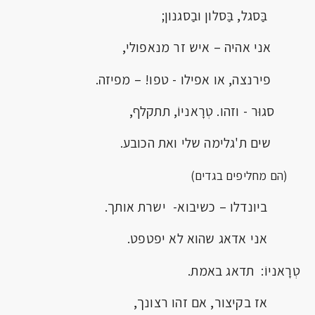
בַּסגל, בַּסלון ובַסגנון;
אני אהיה – איש זר מנאפולי,
פירנצה, או אפילו - טפו! – מפיזה.
סגוּר - וזהו. טְרָאניוֹ, תתקלף,
שים ת'גלימה שלי ואת הכובע.
(הם מחליפים בגדים)
ביונדלו – כשיבוא- ישרת אותך.
אני אדאג שהוא לא יפטפט.
טְרָאניוֹ: תדאג באמת.
אז בקיצור, אם זהו רצונך,