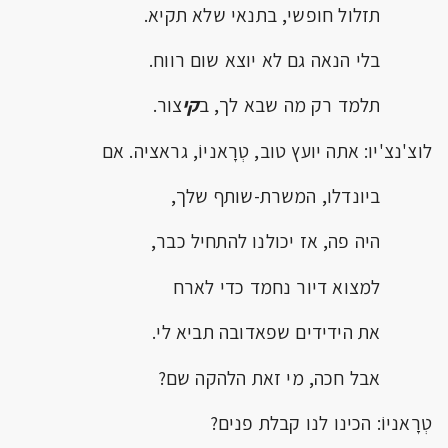
תזלול חופשי, בתנאי שלא תקיא.
בלי הנאה גם לא יוצא שום רווח.
תלמד רק מה שבא לך, ב
קי
צור.
לוצ'נצ'יו: אתה יועץ טוב, טְרָאניוֹ, גראציה. אם
ביונדלו, המשרת-שותף שלך,
היה פה, אז יכולנו להתחיל כבר,
למצוא דיור נחמד כדי לארח
את הידידים שפאדובה תביא לי.
אבל חכה, מי זאת הלהקה שם?
טְרָאניוֹ: הכינו לנו קבלת פנים?