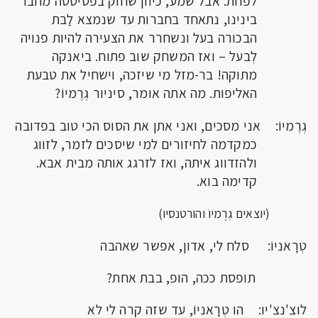
לפחת. אבל שמע, כיוון שחוֹק בפטיסטה מחבר
בינינו, נתאחד בחברות עד שנמצא לַבת
הבכורה בעל ונשחרר את הצעירה להיות פנויה
לְבעל – ואז המשחק שוב פתוח. ביאנקה
מתוקה! בר-מזל מי שיזכה, וישחיל את טבעת
האליפות. מה אתה אומר, סיניור גְרֶמיוֹ?
גְרֶמיוֹ: אני מסכים, ואני אתן את הסוס הכי טוב בפדובה
כמקדמה לחיזורים למי שיסכים לזמר, לזווג
ולהזדווג איתה, ואז לזרגג אותה מבית אבא.
קדימה בוא.
(יוצאים גְרֶמיוֹ והורטנסיו)
טְרָאניוֹ: סלח לי, אדון, אפשר שאהבה
תופסת ככה, הופ, בבת אחת?
לוצ'נצ'יו: הו טְרָאניוֹ, עד שזה קרה לי לא