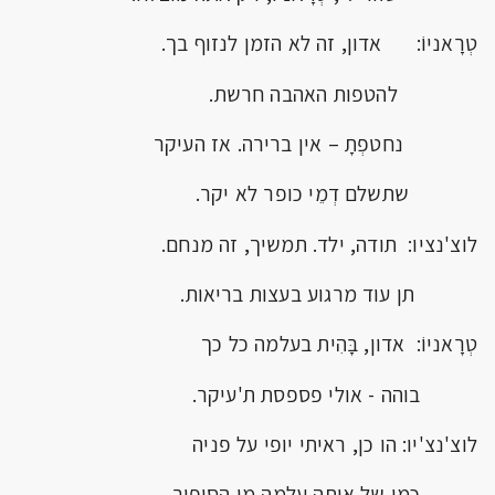
טְרָאניוֹ: אדון, זה לא הזמן לנזוף בך.
להטפות האהבה חרשת.
נחטפְתָ – אין ברירה. אז העיקר
שתשלם דְמֵי כופר לא יקר.
לוצ'נציו: תודה, ילד. תמשיך, זה מנחם.
תן עוד מרגוע בעצות בריאות.
טְרָאניוֹ: אדון, בָּהִית בעלמה כל כך
בוהה - אולי פספסת ת'עיקר.
לוצ'נצ'יו: הו כן, ראיתי יופי על פניה
כמו של אותה עלמה מן הסיפור