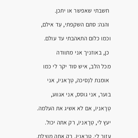
חשבתי שאפשר או יתכן.
והנה: סתם השקפתי, עֵד אילם,
וכמו כלום התאהבתי עד עולם.
כן, באוזניך אני מתוודה
מכל הלב, איש סוד יקר לי כמו
אומנת לִנְסיכה, טְרָאניוֹ, אני
בוער, אני גוסס, אני אגווע,
טְרָאניוֹ, אם לא אשיג את העלמה.
יעץ לי, טְרָאניוֹ, רק אתה יכול.
עזור לי, טְרָאניוֹ, רק אתה מוצלח.