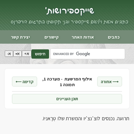
שייקספיר ושות'
כתבים מאת ויליאם שייקספיר ובני תקופתו בתרגום דורי פרנס
כתבים
אודות האתר
קישורים
יצירת קשר
א+
א•
א-
חיפוש
אילוף המרשעת -
מערכה 1,
⟶ אחורה
קדימה ⟵
תמונה 1
תוכן העניינים
תרועה. נכנסים לוצ'נצ'יו והמשרת שלו טְרָאניוֹ.