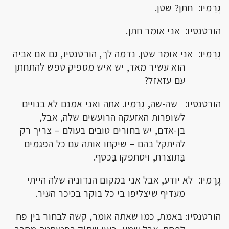
גְרֶמיוֹ: חתן? שטן.
הורטנסיו: אני אומר חתן.
גְרֶמיוֹ: אני אומר שטן. נדמה לך, הורטנסיו, גם אם אביה
הוא עשיר מאד, יש איש מספיק טפש להתחתן
עם עזאזל?
הורטנסיו: שה-שה, גְרֶמיוֹ. אתה ואני אמנם לא בנויים
לשופרות האזעקה הרועשים שלה, אבל,
בן-אדם, יש בחורים טובים בעולם – צריך רק
להיתקל בהם – שיקחו אותה עם כל הפגמים
בַּתוצרת, ויסתפקו בַּכסף.
גְרֶמיוֹ: לא יודע, אבל אני במקום הנדוניה שלה הייתי
מעדיף שיצליפו בי כל בוקר בכיכר העיר.
הורטנסיו: באמת, כמו שאתה אומר, קשה לבחור בין פח