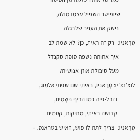
שיופיטר השפיל עצמו מולה,
נישק את העפר שלרגלה.
טְרָאניוֹ: רק זה ראית, כן? לא שמת לב
איך אחותה נשפה סופת סקנדל
מעל סיבולת אוזן אנושית?
לוצ'נצ'יו: טְרָאניוֹ, ראיתי שם שפתי אלמוג,
והבל-פיה כמו הדיף בְּשָמִים,
קדוּשה ראיתי, מתיקות, קסמים.
טְרָאניוֹ: צריך לתת לו פּוּש, האיש בטראנס. –