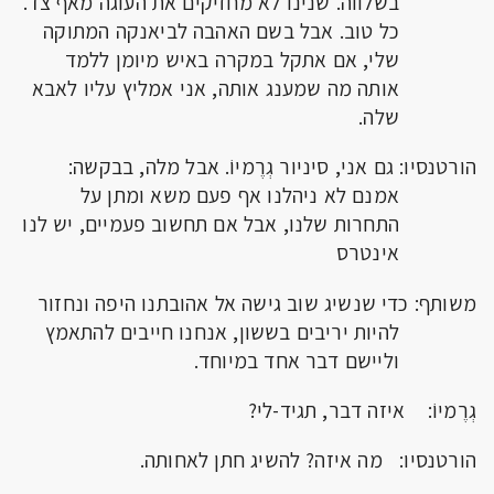
בשלווה. שנינו לא מחזיקים את העוגה מאף צד.
כל טוב. אבל בשם האהבה לביאנקה המתוקה
שלי, אם אתקל במקרה באיש מיומן ללמד
אותה מה שמענג אותה, אני אמליץ עליו לאבא
שלה.
הורטנסיו: גם אני, סיניור גְרֶמיוֹ. אבל מלה, בבקשה:
אמנם לא ניהלנו אף פעם משא ומתן על
התחרות שלנו, אבל אם תחשוב פעמיים, יש לנו
אינטרס
משותף: כדי שנשיג שוב גישה אל אהובתנו היפה ונחזור
להיות יריבים בששון, אנחנו חייבים להתאמץ
וליישם דבר אחד במיוחד.
גְרֶמיוֹ: איזה דבר, תגיד-לי?
הורטנסיו: מה איזה? להשיג חתן לאחותה.