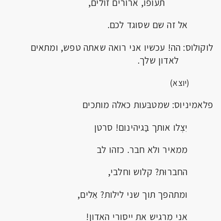
תעופו, ארורים זולים,
אל זה שם שסוגד לכם.
לוקולוס: הה! עכשיו אני רואה שאתה טפש, ומתאים
לאדון שלך.
(יוצא)
פלאמיניוס: שמטבּעות כאלה מותכים
יִצְלו אותך בַּגיהינום! סרטן
ממאיר ולא חבר. כזהו לב
החברוּת? קלוש וחלבי,
ומתהפך תוך שני לילות? אֵלים,
אני מרגיש את ייסורי האדון!