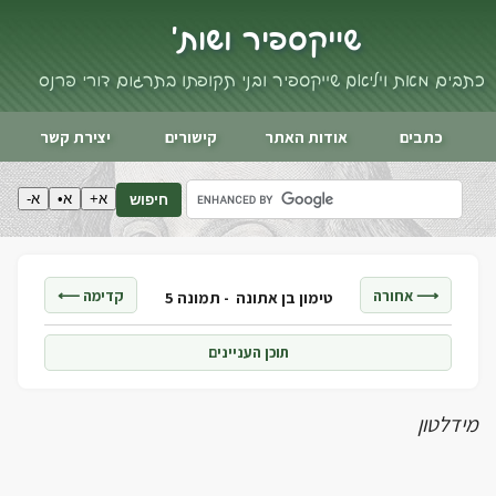
שייקספיר ושות'
כתבים מאת ויליאם שייקספיר ובני תקופתו בתרגום דורי פרנס
כתבים
אודות האתר
קישורים
יצירת קשר
א+
א•
א-
חיפוש
⟶ אחורה
קדימה ⟵
טימון בן אתונה -
תמונה 5
תוכן העניינים
מידלטון