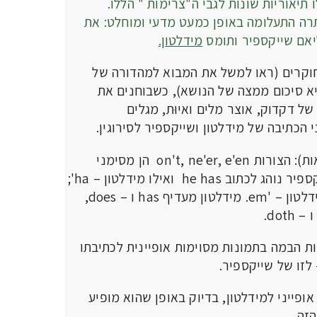
יות שונות לגבי ה"צרימות " הללו.
רה התעלומה באופן כמעט מדעי ומוחלט: את
ליאם שייקספיר ותומס
מידלטון.
ם (ראו למשל את המבוא למהדורה של
רד" 2004 המביא סיכום ממצה של הנושא), כשבוחנים את
ל דקדוק, אוצר מלים ואיוּת, מגלים
הכתיבה של מידלטון ושייקספיר לסירוגין.
למשל (בין עשרות דוגמאות): הצורות on't, ne'er, e'en הן מסימני
ההיכר של מידלטון; שייקספיר נוהג לכתוב he has ואילו מידלטון – ha';
שייקספיר – them, ומידלטון – 'em. מידלטון מעדיף has ו – does,
ה בתמונות מסוימות אופיינית לכתיבתו
לזו של שייקספיר.
ני למידלטון, בדיוק באופן שהוא מופיע
זה.