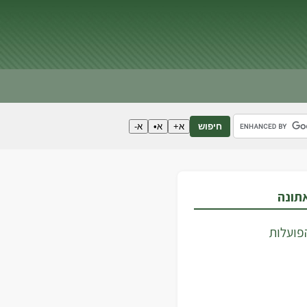
א+
א•
א-
חיפוש
אתונה
פועלות