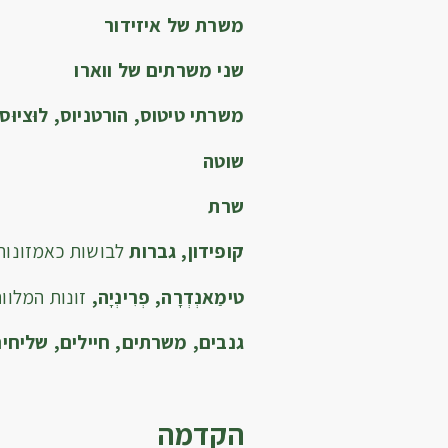
משרת של איזיד
שני משרתים של וו
משרתי טיטוס, הורטניוס, לוּציוּס, 
שוטה
שרת
קופידון, גברות
לבושות כאמזונות
טימַאנְדְרָה, פְרִינְיָה,
זונות המלוו
גנבים, משרתים, חיילים, שליחי
הקדמה