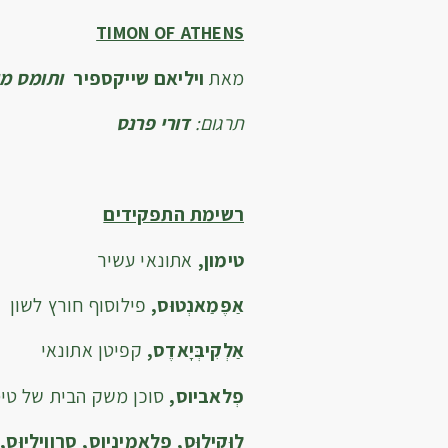
TIMON OF ATHENS
מאת
ויליאם שייקספיר
ותומס מי
תרגום:
דורי פרנס
רשימת התפקידים
טימון,
אתונאי עשיר
אַפֶּמַאנְטוּס,
פילוסוף חורץ לשון
אַלְקִיבְּיָאדֶס,
קפיטן אתונאי
פְלאביוס,
סוכן משק הבית של טימ
לוּקילוּס, פלאמיניוס, סֶרְווילְיוּס,