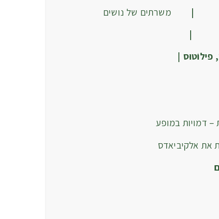
ור |
משרתים של נושים
ארו |
פילוֹטוּס |
 – דמויות במופע
ת את אלקיביאדס
ם