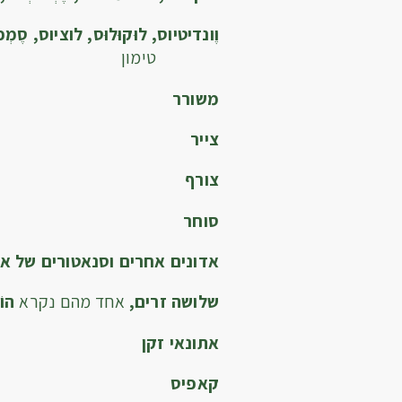
וֶונדיטיוס, לוּקוּלוּס, לוציוס, סֶמְפְּ
טימון
משורר
צייר
צורף
סוחר
אדונים אחרים וסנאטורים של א
שלושה זרים,
אחד מהם נקרא
הוֹ
אתונאי זקן
קאפיס 