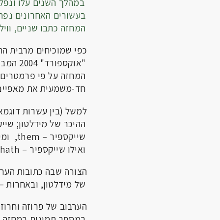
במהלך השנים עלו ונפלו תיאור
בעשורים האחרונים נפת
המחזה כתבו שניים, ווי
כפי שמוכיחים מרבית החוקרי
"אוקספו
המחזה על פי פרמטרים ש
חד-משמעית את מאפייני 
ואילו שייקספיר – hath ו – doth.
הצורה שבה כתובות הערות הבמ
של מידלטון, ובאחרות – 
הערבוב של פרוזה וחרוז אופיי
במספר תמונות במחזה ה