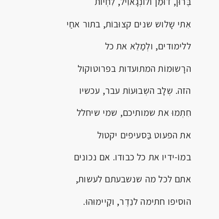
בֶּרוּן, דוּמֵן ולוֹנְגָאוִיל, לִחְיות
אִתי שָלוש שנים קצוּבוֹת, בתור אחַי
ללימודים, ולְמַלֵא את כל
הרָשוּמוֹת המתועדות בפרוטוקול
הזה. שְלָב השְבוּעוֹת עבר, עכשיו
חִתְמוּ את שמותיכם, שמי שיחלל
את הפעוט בַּסעיפים יקטול
במוֹ-ידיו את כל כבודו. אם נכונים
אתם לכל מה שנשבעתם לעשות,
הוסיפו חתימה לנֵדֶר, וקַיימוּהוּ.