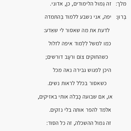
מלך: זה גְמוּל הלימודים, כן, אדוני.
בֶּרוּן: יפה, אני נשבע ללמוד בְּהתמדה
לדעת את מה שאסור לי שאֵדע:
כמו למשל לִלְמוד איפה לזלול
כשהחוּקים צוֹם ורעָב דורשים;
היכן לפגוש גבירה נאה מכל
כשאסור בכלל לראות נשים.
או, אם שבועה כָּבְלה אותי באזיקים,
אלמד להפר אותה בלי נזקים.
זה גמול ההשכלה, זה כל הסוד: