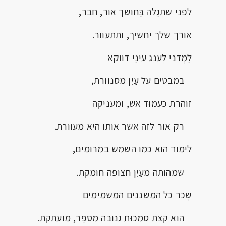
לפני שתְגַלה בַּחושך אור, חבר,
אורך שלך יחשיך, ותתעוור.
לַמְדֵני לְענֵג עינַי דווקא
במבטים על עַיִן מסנוורת,
זוהרת כעמוּד אש, ומעניקה
רק אור לזה אשר אותו היא מעוורת.
לימוד הוא כמו השמש במרומים,
שמהותה מעַיִן חצופה חומקת.
שְכר כל המשננים המשמימים
הוא קצת סמכוּת גנובה מספֶר, מועתקת.