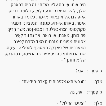
היה אותו אֵי-פּה עליו צעדתי. זה היה בפּארק
שלך, לְהלן הפארק. וכעת לָאָיֶה, כלומר בדיוק
אי-פה נתקלתי באותו אֵי-מה, כלומר באותה
אֵימה, באותו אֵי-רוּע מגונה וסנסציוני המגיר
מקוּלְמוסִי הצח-כשלג דיו צֶבע-זֶפת אשר הָרֵיךָ
פּה בוחן, מאבחן או רואה. אך נחזור לַאָיֶה.
צפונית-צפונית-מזרחית מצד מזרח לַפינה
המערבית של פּארְקְךָ המסוֹעף להפליא - שָמָה.
שם הבחינוֹתי בַּפּרימיטיב גס-הנשמה, דג-הרְקק
של אחוזתך" -
קוֹסְטַרְד: אני?
מלך: "הנפש האנאלפביתית קִצרת-הידיעה" -
קוֹסְטַרְד: אה, נו?
מלך: "האיכּר החלול" -