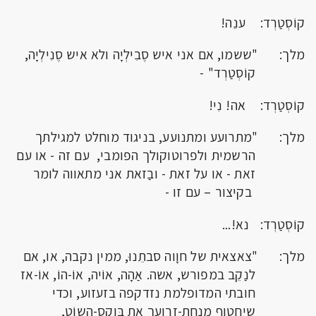
קוֹסְטַרְד: ענֵה!
מלך: "ששמו, אם אני איש סֶבִילְיָה ולא איש סֶנִילְיָה,
קוֹסְטַרְד" -
קוֹסְטַרְד: אה! נִי!
מלך: "מתרועע ומתנועע, בניגוד מוחלט למגילתך
הרשמית ולפרוטוקולך הפומבי, עם זה - או עם
זאת - או על זאת - ובַזאת אני מתאווה לומר
בקיצור – עם זו -
קוֹסְטַרְד: נא!...
מלך: "צאצאית של חוָוה סבתֵנוּ, ממין נקבה, או, אם
לנַקֵב במפורש, אשה. אַהָה, אוֹיה, אוֹ-הוֹ, אוֹ-אז
חובתי המדופלמת נזדקפה בזעזוע, וכדי
שיחטוף מנחת-זרועך את בּוקְס-השוֹט,