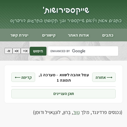
שייקספיר ושות'
כתבים מאת ויליאם שייקספיר ובני תקופתו בתרגום דורי פרנס
כתבים
אודות האתר
קישורים
יצירת קשר
א+
א•
א-
חיפוש
עמל אהבה לשווא -
מערכה 1,
⟶ אחורה
קדימה ⟵
תמונה 1
תוכן העניינים
(נכנסים פרדיננד, מלך
נָוָור
, בֶּרוּן, לוֹנְגָאוִיל ודוּמֵן)