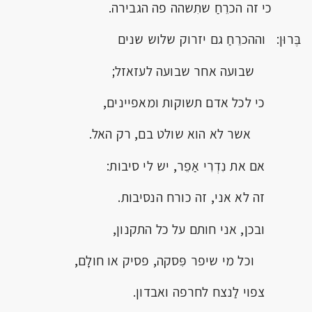
כי זה הכרֵחַ שתִשהה פה הגבירה.
בֶּרוּן: וההכרֵחַ גם יזרוק שלוש שנים
שבועה אחר שבועה לעזאזל;
כי לכל אדם תשוקות ומאפיינים,
אשר לא הוא שולט בם, רק האל.
אם את נִדְרִי אַפֵר, יש לי סיבות:
זה לא אני, זה כורח הנסיבות.
ובכן, אני חותם על כל התקנון,
וכל מי שיפר פִּסקה, פסיק או חולָם,
צפוי לַנצח לחרפה ואבדון.