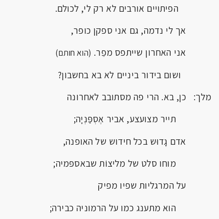
הפיתויים אורבים לא רק לי, לכולם.
אך לי נדמה, גם אני ספקן כופר,
אני האחרון שייתפס מפֵר.
(הוא חותם)
ושום בידור ביניים לא בא בחשבון?
מלך: כן, בא. הרי פה מסתובב לאחרונה
תייר מצועצע, אביר אֶסְפַּנְיָה;
אדם גָדוּש בכל חידוש של האופנה,
מוחו סלט של מליצוֹת שבאספּמיה;
על המרגליות שפיו מפיק
הוא מתענג כמו על הרמוניה כבירה;