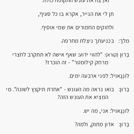
וארַצֵה את עונש התקופה כולה.
תן לי את הנייר, אקרא בו כל סעיף,
ולחוקים החמוּרים את שמי אוסיף.
מלך: בכניעתך ניצלת מחרפה.
בֶּרוּן
"להווי ידוע: שאף אישה לא תתקרב לחצרי
(קורא):
מרחק קילומטר" - זה הוכרז?
לוֹנְגָאוִיל: לפני ארבעה ימים.
בֶּרוּן: בואו נראה מה העונש - "אחרת תיקצץ לשונה". מי
המציא את העונש הזה?
לוֹנְגָאוִיל: אני, מה יש.
בֶּרוּן: אדון מתוק, ולמה?