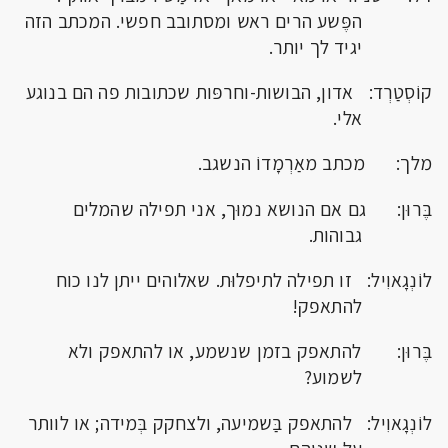
הפֶּשע הרים ראש ומסתובב חפשי. המכתב הזה
יגיד לך יותר.
קוֹסְטַרְד: אדון, הבושות-וחרפּות שכתובות פה הם בנוגע
אלי.
מלך: מכתב מאַרְמָדוֹ הנשגב.
בֶּרוּן: גם אם הנושא נמוּך, אני תפילה שהמלים
גבוהות.
לוֹנְגָאוִיל: זו תפילה לתיפלוּת. שאלוהים ייתן לנו כוח
להתאפק!
בֶּרוּן: להתאפק בזמן שנשמע, או להתאפק ולא
לשמוע?
לוֹנְגָאוִיל: להתאפק בַּשמיעה, ולצחקק בְּמידה; או לוותר