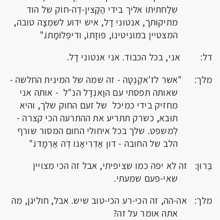
שְלַחתיתוֹ אליך בידי הַקָּצין-דֶה-חוֹק של הוד
מתיקוּתך, אנטוני דָל, איש ידוע לשִמְצָה טובה,
המצטיין במוֹנִיטינוֹ, פּוזָתוֹ, ודיפְּלוֹמָתוֹ."
דל: אני, בכל הכבוד. אני אנטוני דָל.
מלך: "אשר לז'אקֶנֶטָה - זה שמה של המינית החלשה -
שאותה תפסתי עם הוָאנְדָל הנ"ל - אותה אני
מחזיק בידי כמיכל של זעם החוק שלך, והיא
תוּבא, כשרק תתריע את ההתרעה הכי קצרה -
לְמשפּט. שלך בכל איחולי החום המסור שורף
הלב של החובה - דון אַדְרִיאָנוֹ דֶה אַרְמָדוֹ."
בֶּרוּן: זה לא יפה כמו שציפיתי, אבל זה הכי מצויין
שאי-פעם שמעתי.
מלך: אה-הה, זה הכי-רע הכי-טוב שיש. אבל, חוליגן, מה
אתה אומר על זה?