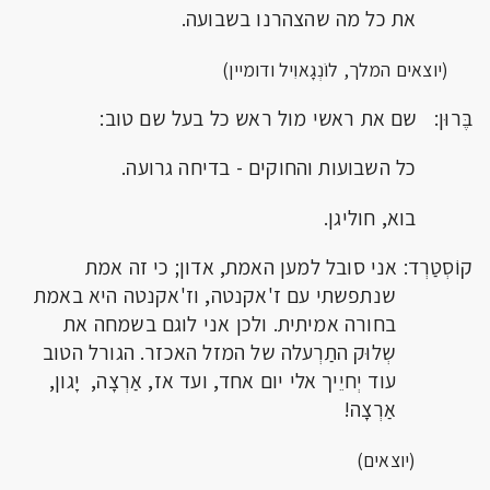
את כל מה שהצהרנו בשבועה.
(יוצאים המלך, לוֹנְגָאוִיל ודומיין)
בֶּרוּן: שם את ראשי מול ראש כל בעל שם טוב:
כל השבועות והחוקים - בדיחה גרועה.
בוא, חוליגן.
קוֹסְטַרְד: אני סובל למען האמת, אדון; כי זה אמת
שנתפשתי עם ז'אקנטה, וז'אקנטה היא באמת
בחורה אמיתית. ולכן אני לוגם בשמחה את
שְלוּק התַרְעלה של המזל האכזר. הגורל הטוב
עוד יְחיֵיך אלי יום אחד, ועד אז, אַרְצָה, יָגון,
אַרְצָה!
(יוצאים)