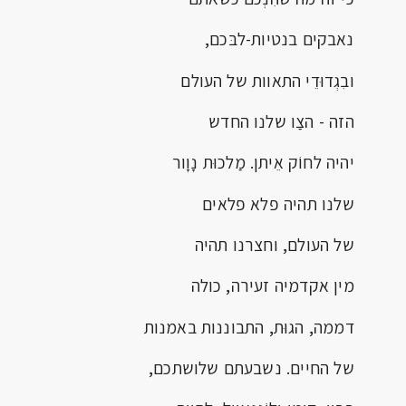
נאבקים בנטיות-לבּכם,
ובִגְדוּדֵי התאוות של העולם
הזה - הצַו שלנו החדש
יהיה לחוֹק אֵיתן. מַלכוּת נָוָור
שלנו תהיה פלא פלאים
של העולם, וחצרנו תהיה
מין אקדמיה זעירה, כולה
דממה, הגוּת, התבוננות באמנות
של החיים. נשבעתם שלושתכם,