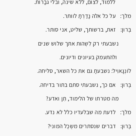
ללמוד, לצוּם, ללא שינה, ובלי גבָרות.
מלך: על כל אלה נָדַרְתָ לוותר.
בֶּרוּן: זאת, ברשותך, שליט, אני סותר.
נשבעתי רק לִשְהות אתך שלוש שנים
ולהתעמק בעיונים ודיונים.
לוֹנְגָאוִיל: נשבעתָ גם את כל השאר, סליחה.
בֶּרוּן: אם כך, נשבעתי סתם בתור בדיחה.
מה מטרתו של הלימוד, תֵן ואדע?
מלך: לדעת מה שבלעדיו כלל לא נדע.
בֶּרוּן: דברים שנסתרים משֶכֶל המוני?