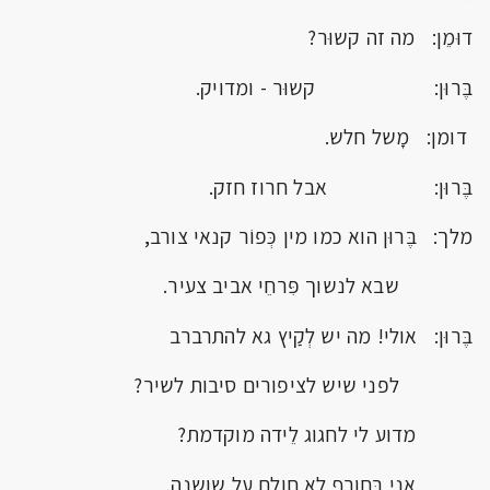
דוּמֵן: מה זה קשוּר?
בֶּרוּן: קשוּר - ומדויק.
דומן: מָשל חלש.
בֶּרוּן: אבל חרוז חזק.
מלך: בֶּרוּן הוא כמו מין כְּפוֹר קנאי צורב,
שבא לנשוך פִּרחֵי אביב צעיר.
בֶּרוּן: אולי! מה יש לְקַיץ גא להתרברב
לפני שיש לציפורים סיבות לשיר?
מדוע לי לחגוג לֵידה מוקדמת?
אני בַּחורף לא חולם על שושנה,