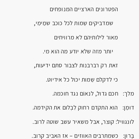
הפטרונים הארציים המנופחים
שמדביקים שֵמות לכל כוכב שמֵימִי,
מאור לילותיהם לא מרוויחים
יותר מזה שלא יודע מה הוא מי.
זאת רק רברבנות לצבור סתם ידיעות,
כי לדקלם שֵמות יכול כל אידיוט.
מלך: חכם גדול, לנאוֹם נגד חוכמה.
דוּמֵן: הוא התקדם רחוק לִבְלום את הקידמה.
לונגוויל: קוצר, אבל משאיר עשב שוטה לרוב.
בֶּרוּן: כשמתרבים האווזים – אז האביב קרוב.