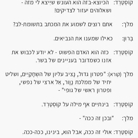
קוֹסְטַרְד: הכּיוצא-בזה הוא העונש שיֵיצא לי מזה -
ושאלוהים יעזור לצדיקים!
מלך: אתם רוצים לשמוע את המכתב בתשומת-לב?
בֶּרוּן: כאילו שמענו את הנביאים.
קוֹסְטַרְד: כזה הוא האדם הפשוט - לא יודע לכבוש את
אזנו כשמדובר בעניינים של בשר.
מלך
"פטרון גדול, נָציב עליון של השְחָקַיִים, ושליט
(קורא):
יחיד של ממלכת נָוָור, אֵל ארצי של נפשי,
ופטרון ראשי של גופי" -
קוֹסְטַרְד: בינתיים אף מילה על קוֹסְטַרְד.
מלך: "ובכן זה ככה" -
קוֹסְטַרְד: אולי זה ככה, אבל הוא, בינינו, ככה-ככה.