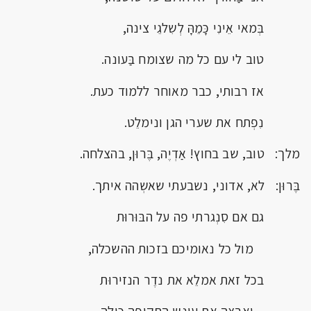
בְּמאי אֵינִי כָּמֵהָּ לְשִלגֵי צינה,
טוב לי עם כל מה שצומח בַּעונה.
אז רבותי, כבר מאוחר ללמוד כעת.
נִפְתח את שערי הגן ונימלֵט.
מלך: טוב, שב בחוץ! אַדְיֶה, בֶּרוּן, בהצלחה.
בֶּרוּן: לא, אדוני, נשבעתי שאשְהה איתך.
גם אם סִנְגרתי פה על הבּוּרוּת
מול כל נאומיכם בזכות ההשכלה,
בכל זאת אמלֵא את נדֶר הנזירוּת