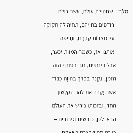
מלך: שתהילת עולם, אשר כולם
רודפים בחייהם, תִחיה לה חקוקה
על מצבוֹת קִבְרֵנו, ותְייפּה
אותנו אז, כשמר-המוות יכער;
אבל בינתיים, נגד הטורף הזה
הזמן, נִקְנה בפרך בַּהוֹוֶה כָּבוֹד
אשר יַקְהה את להב הקִלְשון
החד, ובזכותו נירַש את העולם
הבא. לכן, כובשים וגיבורים –
כי זה מה שהִנְכם כשאתם