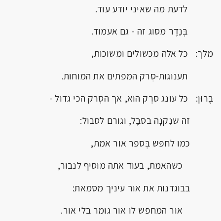
לדעת מה שאיני יודע עוד.
בְּנֵדֶר מסוג זה - גם אעמוד.
מלך: כל אלה מכשולים ומשוכות,
תענוגות-סְרק המפתים את המוחות.
בֶּרוּן: כל עונג סרְק הוא, אך הסְרק הכי גדול -
זה שנִקנָה בסבֶל, וגורם לסבול:
כמו לחפּש בְּספר אור אמת,
כשהאמת, בעוד אתה מוסיף לנבור,
בבוגדנות את אור עיניך מסמאת:
אור המחפש לו אור גומר בלי אור.