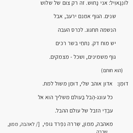
לוֹנְגָאוִיל: אני נָחוּש. זה רק צום של שלוש
שנים. הגוף אמנם ירעב, אבל
הנשמה תחגוג. לכּרס העבה
יש מוח דק. נִתחֵי בשר רכּים
גוף משמינים, ושכל - מצמקים.
(הוא חותם)
דוּמֵן: אדון אוהב שלי, דוּמֵן משול למת.
כל עונג-הֶבל בַּעולם משליך הוא אל
עבְדֵי הזבל של עולם ההבל.
מאהבה, ממוֹן, שְררה נִפְרד גופי,
[/ לאהבה, ממון,
שררה