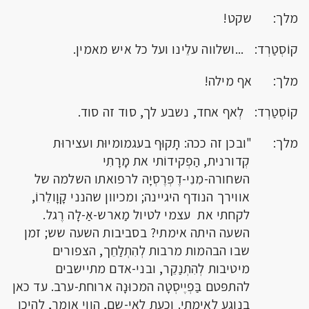
מלך: שקט!
קוֹסְטַרְד: ...ושלווה עלֵינו ועל כל איש מאמין.
מלך: אף מילה!
קוֹסְטַרְד: לְאף אחד, נשבע לך, סוד זה סוד.
מלך: "ובכן זה ככה: תָקוּף בעגמומיוּת ועצירוּת
קְדורנית, הַפְקידוֹתי את מָרָתִי
השחורה-מִנִי-דֶפְּרֶסְיָה לרפואתו השלמה של
אווירך הנודף היגיינה; ומכיוון שהנני קָוָולֵרוֹ,
לקחתי את עצמי לטיול מַארש-אַ-לָה רֶגל.
השעה היתה אימתי? בסביבות השעה שש; זמן
שבו הבהמות מרבות לְהִתְלַחֵך, הצפורים
מיטיבות לְהִתְנַקֵר, ובני-אדם מתיישבים
להתפּטם בַּפְיֶיסְטָה המכוּנָה ארוחת-ערב. עד כאן
בנוגע לַאימתי. וכעת לַאֵי-שם, הֱוֵוי אומר, להֵיכן