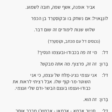
אביר אופנה, אשף שפה, חובה לשמוע.
לוֹנְגָאוִיל: אם נשחק בו ובקוֹסְטַרְד בן הכפר
שלוש שנות לימודים זה שום דבר.
(נכנסים דל עם מכתב, וקוֹסְטַרְד)
דל: מי זה פה בכבודו-ובעצמו הנסיך?
בֶּרוּן: זה זה, פרצוף. מה אתה מבקש?
דל: אני עצמי נציג-מֶלח של עצמו, כי אני
השוטר-מר-קוֹף שלו. אבל רציתי לראות את
כבודו-ועצמו בעצם הבשר-ודם שלי ועצמי.
בֶּרוּן: זה הוא.
דל: סניור ארמא - ארמאן - ארמַש'וּ מברך אותך.