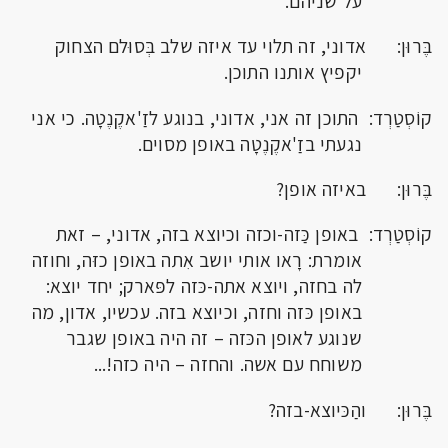
על שניהם.
בֶּרוּן: אדוני, זה תלוי עד איזה שלב בְּסוּלם הצחוק
יקפיץ אותנו התוכן.
קוֹסְטַרְד: התוכן זה אני, אדוני, בנוגע לזַ'אקֶנֶטָה. כי אני
נגעתי בזַ'אקֶנֶטָה באופן מסוים.
בֶּרוּן: באיזה אופן?
קוֹסְטַרְד: באופן כַּזה-וכזה וכיוצא בזה, אדוני, – זאת
אומרת: רָאו אותי יושב אִתה באופן כזּה, וחוזה
לה בחזה, ויוצא אתה-כּזה לפּארק; יחד יוצא:
באופן כּזה וחזה, וכיוצא בזה. עכשיו, אדון, מה
שנוגע לאופן הכּזה – זה היה באופן שגבר
משוחח עם אשה. והחזה – היה כזה!...
בֶּרוּן: והַכּיוצא-בזה?