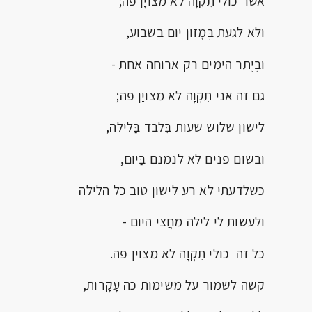
אשר כולי תִקְוָה לא מצויָן פה;
ולא לגעת בְּמָזון יום בשבוע,
ובְיֶתר הימים רק ארוחה אחת -
גם זה אני תִקְוָה לא מצויָן פה;
לישון שלוש שעות בִּלבד בַּלילה,
ובשום פנים לא לנמנם בַּיום,
כשלדעתי לא רע לישון טוב כל הלילה
ולעשות לי לילה מחֲצי היום -
כל זה כולי תִקְוָה לא מצוין פה.
קשה לשמור על משימות כה עָקָרות,