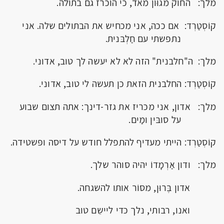
מלך: החוק מגוּון מאד, כי הוכרז גם בתולה.
קוֹסְטַרְד: אם ככה, אני מכחיש את הבתולים שלה. אני
נתפשתי עם חַלְבּנית.
מלך: ה"חלבנית" הזה לא לא יעשה לך טוב, אדוני.
קוֹסְטַרְד: החלבנית הזאת כן תעשה לי טוב, אדוני.
מלך: אדון, אני מכריז את גזר-דינך: אתה תצום שבוע
על סובּין ומַים.
קוֹסְטַרְד: הייתי מעדיף להתפלל חודש על דיסה ופּשטידה.
מלך: ודון אַרְמָדוֹ יהיה סוהר שלך.
אדון בֶּרוּן, מסוֹר אותו להשגחה.
ואנו, רבותי, נלך כדי ליישֵם טוב