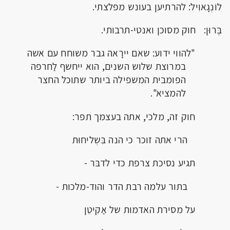
לוֹנְגָאוִיל: להרתיען בעונש מפלצתי.
בֶּרוּן: חוק מסוכן ואנטי-תרבותי.
"להווי ידוע: שאם יירָאה גבר משוחח עם אשה
במרוצת שלוש השנים, הוא ייחשף לַחרפה
הפומבית המשפילה ביותר שתוכל החצר
להמציא".
חוק זה, מלכי, אתה בעצמך תפר:
הרי אתה זוכר כי הנה בִּשְליחוּת
תגיע נסיכת צרפת כדי לדבּר -
בתור עלמה רבת הדר והוד-מלכות -
על מסירת האדמות של אַקִיטֵן