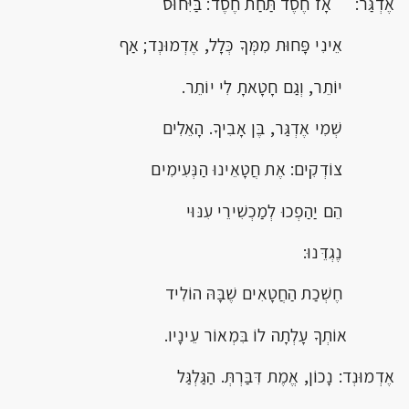
אֶדְגַּר: אָז חֶסֶד תַּחַת חֶסֶד: בַּיִּחוּס
אֵינִי פָּחוּת מִמְּךָ כְּלָל, אֶדְמוּנְד; אַף
יוֹתֵר, וְגַם חָטָאתָ לִי יוֹתֵר.
שְׁמִי אֶדְגַּר, בֶּן אָבִיךָ. הָאֵלִים
צוֹדְקִים: אֶת חֲטָאֵינוּ הַנְּעִימִים
הֵם יַהַפְכוּ לְמַכְשִׁירֵי עִנּוּי
נֶגְדֵּנוּ:
חֶשְׁכַת הַחֲטָאִים שֶׁבָּהּ הוֹלִיד
אוֹתְךָ עָלְתָה לוֹ בִּמְאוֹר עֵינָיו.
אֶדְמוּנְד: נָכוֹן, אֱמֶת דִּבַּרְתְּ. הַגַּלְגַּל