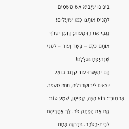
בֵּינֵינוּ שֶׁיָבִיא אֵשׁ מִשָּמַיִם
לְהָנִיס אוֹתָנוּ כְּמוֹ שׁוּעָלִים!
נַגְּבִי אֶת הַדְּמָעוֹת; הַזְּמַן יִטְרֹף
אוֹתָם כֻּלָּם – בָּשָׂר וָעוֹר – לִפְנֵי
שֶׁנִּתְיַפֵּחַ בִּגְלָלָם!
הֵם יִתְפַּגְּרוּ עוֹד קֹדֶם: בּוֹאִי.
יוצאים ליר וקורדליה, תחת משמר.
אֶדְמוּנְד: בּוֹא הֵנָּה, קַפִּיטָן, שְׁמַע טוֹב:
קַח אֶת הַפֶּתֶק פֹּה. לֵךְ אַחֲרֵיהֶם
לְבֵית-הַסֹּהַר. בְּדַרְגָּה אַחַת