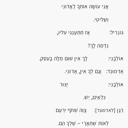
אֲנִי עוֹשָׂה אוֹתְךָ לַאֲדוֹנִי
וְשַׁלִּיטִי.
גּוֹנֵרִיל: אָז תִתְּעַנְגִי עליו,
נִדְמֵה לָךְ?
אוֹלְבָּנִי: לָךְ אֵין שׁוּם מִלָּה בָּעֵסֶק.
אֶדְמוּנְד: וְגַם לְךָ אֵין, אָדוֹנִי.
אוֹלְבָּנִי: יְצוּר
כִּלְאַיִם, יֵשׁ.
רֵגָן
צַוֵּה ֹשְתֹף יִרְעַם
[לאדמונד]:
לְאוֹת ֹשְתְאָרַי – ֹשֶלְּךָ הֵם.