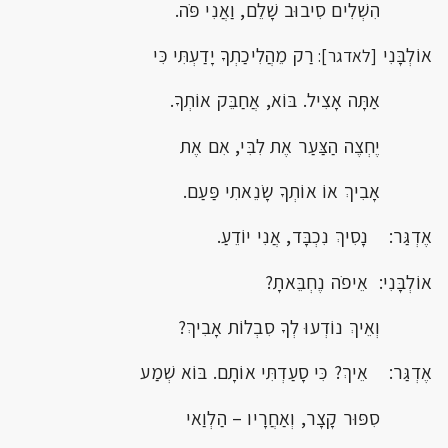
הִשְׁלִים סִיבוּב שָׁלֵם, וַאֲנִי פֹּה.
אוֹלְבָּנִי
רַק מֵהֲלִיכַתְךָ יָדַעְתִּי כִּי
[לאדגר]:
אַתָּה אָצִיל. בּוֹא, אֲחַבֵּק אוֹתְךָ.
יֶחְצֶה הַצַּעַר אֶת לִבִּי, אִם אֶת
אָבִיךְ אוֹ אוֹתְךָ שָׂנֵאתִי פַּעַם.
אֶדְגַּר: נָסִיךְ נִכְבָּד, אֲנִי יוֹדֵעַ.
אוֹלְבָּנִי: אֵיפֹה נֶחְבֵּאתָ?
וְאֵיךְ נוֹדְעוּ לְךָ סִבְלוֹת אָבִיךְ?
אֶדְגַּר: אֵיךְ? כִּי סָעַדְתִּי אוֹתָם. בּוֹא שְׁמַע
סִפּוּר קָצָר, וְאַחֲרָיו – הַלְוַאי