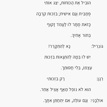
הוֹבִיל אֶת הַכּוֹחוֹת, יִצֵּג אוֹתִי
פֻּמְבִּית וְגַם אִישִׁית; בִּזְכוּת קִרְבָה
כָּזֹאת מֻתָּר לוֹ לַעֲמֹד זָקוּף
בְּתוֹר אָחִיךָ.
גּוֹנֵרִיל: נָא לְהִתְקָרֵר!
יֵשׁ לוֹ בְּמָה לְהִתְגָּאוֹת בִּזְכוּת
עַצְמוֹ, בְּלִי חָסוּתֵך.
רֵגָן: רַק בִּזְכוּתִי
הוּא לֹא נוֹפֵל מֵאַף אָצִיל אַחֵר.
אוֹלְבָּנִי: וְגַם עוֹלֶה, אִם יִתְחַתֵּן אִתָּךְ.