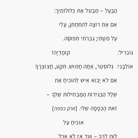
הַבַּעַל – מְבַטֵּל אֶת כְּלוּלוֹתַיִךְ:
אִם אַתְּ רוֹצָה לְהִתְחַתֵּן, עֲלִי
עַל מִטָּתִי; גְּבִרְתִי תְּפוּסָה.
גּוֹנֵרִיל: קוֹמֶדְיָה!
אוֹלְבָּנִי: גְּלוֹסְטֶר, אַתָּה חָמוּשׁ. תְּקַע, חֲצוֹצְרָן!
אִם לֹא יָבוֹא אִישׁ לְהוֹכִיחַ אֶת
שְׁלַל הַבְּגִידוֹת הַמַּבְחִילוֹת שֶׁלְּךָ –
זֹאת הַכְּפָפָה שֶׁלִּי.
[זורק כפפה]
אוֹכִיחַ עַל
לוּחַ לִבְּךָ – וְעַד אָז לֹא אֹכַל