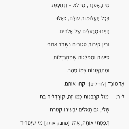
מִי בָּאָפְנָה, מִי לֹא – וְנִתְעַמֵּק
בְּכָל תַּעֲלוּמוֹת עוֹלָם, כְּאִלּוּ
הָיִינוּ מְרַגְּלִים שֶׁל אֱלֹהִים.
וּבֵין קִירוֹת סְגוּרִים נִשְׂרֹד אַחֲרֵי
סִיעוֹת וּמִפְלָגוֹת שֶׁמִּתְגַּדְּלוֹת
וּמִתְקַטְּנוֹת כְּמוֹ סַהַר.
אֶדְמוּנְד
קְחוּ אוֹתָם.
[לחיילים]:
לִיר: מוּל קָרְבָּנוֹת כְּמוֹ זֶה, קוֹרְדֶּלְיָה בַּת
שֶׁלִּי, גַּם הָאֵלִים יַבְעִירוּ קְטֹרֶת.
תָּפַסְתִּי אוֹתָךְ, אָהּ?
מִי שְיַפְרִיד
[מחבק אותה]