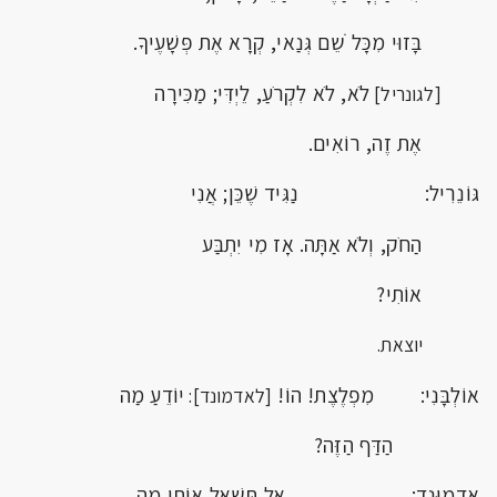
בָּזוּי מִכָּל ֹשֵם גְּנַאי, קְרָא אֶת פְּשָׁעֶיךָ.
לֹא, לֹא לִקְרֹעַ, לֵיְדִּי; מַכִּירָה
[לגונריל]
אֶת זֶה, רוֹאִים.
גּוֹנֵרִיל: נַגִּיד שֶׁכֵּן; אֲנִי
הַחֹק, וְלֹא אַתָּה. אָז מִי יִתְבַּע
אוֹתִי?
יוצאת.
אוֹלְבָּנִי: מִפְלֶצֶת! הוֹ!
יוֹדֵעַ מַה
[לאדמונד]:
הַדַּף הַזֶּה?
אֶדְמוּנְד: אַל תִּשְׁאַל אוֹתי מַה