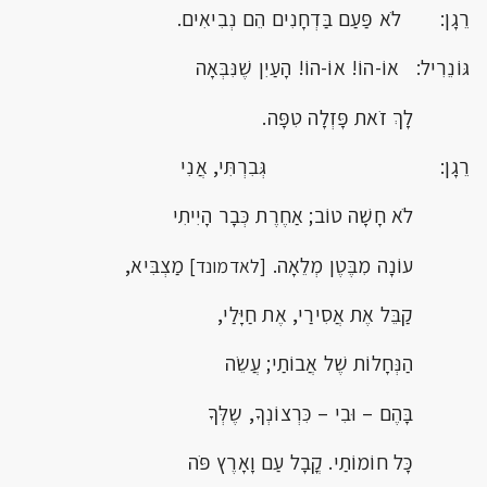
רֵגָן: לֹא פַּעַם בַּדְחָנִים הֵם נְבִיאִים.
גּוֹנֵרִיל: אוֹ-הוֹ! אוֹ-הוֹ! הָעַיִן שֶׁנִּבְּאָה
לָךְ זֹאת פָּזְלָה טִפָּה.
רֵגָן: גְּבִרְתִּי, אֲנִי
לֹא חָשָׁה טוֹב; אַחֶרֶת כְּבָר הָיִיתִי
עוֹנָה מִבֶּטֶן מְלֵאָה.
מַצְבִּיא,
[לאדמונד]
קַבֵּל אֶת אֲסִירַי, אֶת חַיָּלַי,
הַנְּחָלוֹת שֶׁל אֲבוֹתַי; עֲשֵׂה
בָּהֶם – וּבִי – כִּרְצוֹנְךָ, שֶלְּךָ
כָּל חוֹמוֹתַי. קֳבָל עַם וָאָרֶץ פֹּה