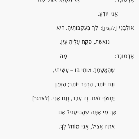
אֲנִי יוֹדֵעַ.
אוֹלְבָּנִי
לֵךְ בְּעִקְּבוֹתֶיהָ. הִיא
[לקצין]:
נוֹאֶשֶׁת, פְּקַח עָלֶיהָ עַיִן.
אֶדְמוּנְד: מָה
שֶׁהֶאֱשַׁמְתָּ אוֹתִי בּוֹ – עָשִׂיתִי,
וְגַם יוֹתֵר, הַרְבֵּה יוֹתֵר; הַזְּמַן
יַחְשֹׂף זֹאת. זֶה עָבַר, וְגַם אֲנִי.
[לאדגר]
אַךְ מִי אַתָּה ֹשְהֱבִיסַנִי? אִם
אַתָּה אָצִיל, אֲנִי מוֹחֵל לְךָ.