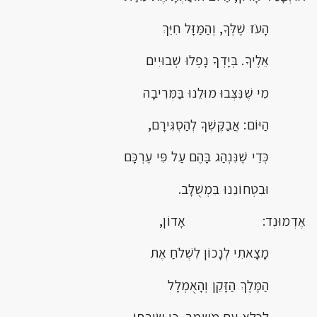
הָעֹז שֶׁלְּךָ, וְהַמַּזָּל חִיֵּךְ
אֵלֶיךָ. בְּיָדְךָ נָפְלוּ שְׁבוּיִים
מִי שֶׁנִּצְּבוּ מוּלֵנוּ בַּמְּרִיבָה
הַיּוֹם: אֲבַקֶּשְׁךָ לְהַסְגִּירָם,
כְּדֵי שֶׁנִּנְהַג בָּהֶם עַל פִּי עֶרְכָּם
וּבִטְחוֹנֵנוּ בִּמְשֻׁלָּב.
אֶדְמוּנְד: אָדוֹן,
מָצָאתִי לְנָכוֹן לִשְׁלֹחַ אֶת
הַמֶּלֶךְ הַזָּקֵן וְהָאֻמְלָל