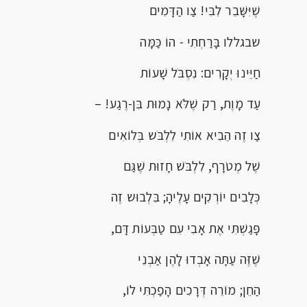
שֶׁיִּשָּׁבֵר לִבִּי! צַו הַדָּמִים
שבגללו בָּרַחְתִי - הוֹ כַּמָּה
חַיֵּינוּ יְקָרִים: נִסְבֹּל שָׁעוֹת
עַד מָוֶת, רַק שֶׁלֹּא נָמוּת בִּן-רֶגַע! –
צַו זֶה הֵבִיא אוֹתִי לִלְבֹּש בְּלוֹאִים
שֶׁל מְטֹרָף, לִלְבֹּשׁ חָזוּת שֶׁגַּם
כְּלָבִים יוֹרְקִים עָלֶיהָ; בִּלְבוּש זֶה
פָּגַשְׁתִּי אֶת אָבִי עִם טַבְּעוֹת דָּם,
שֶׁזֶּה עַתָּה אָבְדוּ לָהֶן אַבְנֵי
הַחֵן; מוֹרֵה דְּרָכִים הָפַכְתִּי לוֹ,