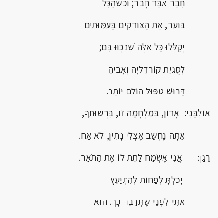
חָבֵר אִבֵּד חָבֵר; וּכְֹשהַכָּל
בּוֹעֵר, אֶת הַצּוֹדְקִים בָּעִמּוּתִים
יְקַלְּלוּ כָּל אֵלֶּה ֹשְנִכְוּוּ בָּם;
לְסֻגְיַת קוֹרְדֶּלְיָה וְאָבִיהָ
דָּרוּשׁ טִפּוּל הוֹלֵם יוֹתֵר.
אוֹלְבָּנִי: אָדוֹן, בְּמִלְחָמָה זֹו, בִּרְֹשוּתְךָ,
אַתָּה נֶחְשַב אֶצְלִי נָתִין, לֹא אָח.
רֵגָן: אֲנִי אֶשְֹמַח לָתֵת לוֹ אֶת הַתֹּאַר.
יָכֹלְתָּ לְפָחוֹת לְהִתְיַעֵץ
אִתִּי לִפְנֵי שֶׁתְּדַבֵּר כָּךְ. הוּא