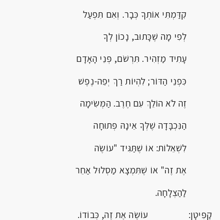
קִדַּמְתִּי אוֹתְךָ כְּבָר. וְאִם תִּפְעַל
לְפִי מָה שֶׁכָּתוּב, נָכוֹן לְךָ
עָתִיד מַזְהִיר. תִּרְשֹׁם, פְּנֵי הָאָדָם
כִּפְנֵי הַדּוֹר; לִהְיוֹת רַךְ יְפֵה-נֶפֶשׁ
זֶה לֹא הוֹלֵךְ עִם חֶרֶב. הַמְּשִׂימָה
הַנִּכְבָּדָה שֶׁלְּךָ אֵינָהּ פְּתוּחָה
לִשְׁאֵלוֹת: אוֹ שֶׁתַּגִּיד "עוֹשֶׂה
אֶת זֶה" אוֹ שֶׁתִּמְצָא מַסְלוּל אַחֵר
לַהַצְלָחָה.
קַפִּיטָן: עוֹשֶׂה אֶת זֶה, כְּבוֹדוֹ.