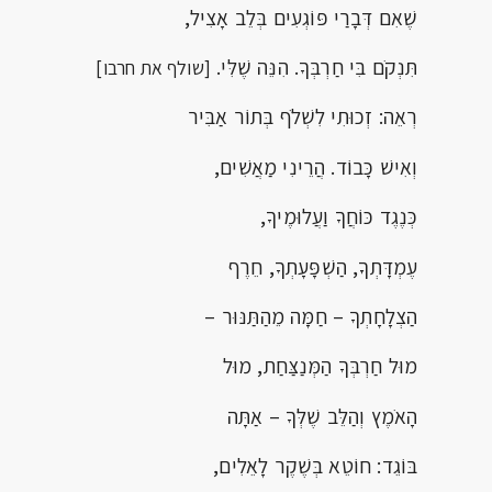
שֶׁאִם דְּבָרַי פּוֹגְעִים בְּלֵב אָצִיל,
תִּנְקֹם בִּי חַרְבְּךָ. הִנֵּה שֶׁלִּי.
[שולף את חרבו]
רְאֵה: זְכוּתִי לִשְׁלֹף בְּתוֹר אַבִּיר
וְאִישׁ כָּבוֹד. הֲרֵינִי מַאֲשִׁים,
כְּנֶגֶד כּוֹחֲךָ וַעֲלוּמֶיךָ,
עֶמְדָּתְךָָ, הַשְׁפָּעָתְךָ, חֵרֶף
הַצְלָחָתְךָ – חַמָּה מֵהַתַּנּוּר –
מוּל חַרְבְּךָ הַמְּנַצַּחַת, מוּל
הָאֹמֶץ וְהַלֵּב שֶׁלְּךָ – אַתָּה
בּוֹגֵד: חוֹטֵא בְּשֶׁקֶר לָאֵלִים,