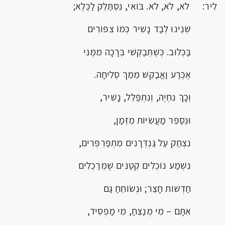
לִיר: לֹא, לֹא, לֹא. בּוֹאִי, נִסְתַּלֵּק לַכֶּלֶא;
שְׁנֵינוּ לְבַד נָשִׁיר כְּמוֹ צִפּוֹרִים
בַּכְּלוּב. כְּשֶׁתְּבַקְּשִׁי בְּרָכָה מִמֶּנִּי
אֶכְרַע וַאֲבַקֵּשׁ מִמֵּךְ סְלִיחָה.
וְכָךְ נִחְיֶה, וְנִתְפַּלֵּל, נָשִׁיר,
וּנְסַפֵּר מַעֲשִׂיּוֹת מִזְּמַן,
נִצְחַק עַל גַּנְדְּרָנִים מִתְפַּרְפְּרִים,
נִשְׁמַע נוֹכְלִים קְטַנִּים שֶׁמְּרַכְלִים
חַדְשׁוֹת חָצֵר; וּנְשׂוֹחֵחַ גַּם
אִתָּם – מִי מְנַצֵּחַ, מִי מַפְסִיד,