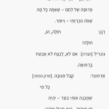
פְּרוּסָה שֶׁל לֶחֶם – שֶׁאַתָּה כָּל מָה
שֶׁפֹּה הִכְרַזְתִּי – וְיוֹתֵר.
רֵגָן: חוֹלָה, הוֹ,
חוֹלָה!
גּוֹנֵרִיל
אִם לֹא, לָנֶצַח לֹא אֶבְטַח
[הצִדה]:
בָּרְפוּאָה.
אֶדְמוּנְד: קַבֵּל תְּגוּבָה.
[זורק כפפה]
כָּל מִי
ֹשְמְכַנֶּה אוֹתִי בּוֹגֵד – יִהְיֶה
מִי שְיִהְיֶה - הוּא מְנֻוָּל שַׁקְרָן.