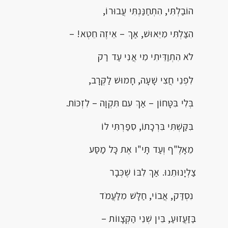
הוֹבַלְתִּי, הִתְחַנַּנְתִּי עֲבוּרוֹ,
הִצַּלְתִּי מִיֵּאוּשׁ, אַךְ – אֵיזֶה חֵטְא! –
לֹא הִתְוַדֵּיתִי מִי אֲנִי עַד רַק
לִפְנֵי חֲצִי שָׁעָה, חָמוּשׁ לַקְּרָב,
בְּלִי בִּטָּחוֹן – אַךְ עִם תִּקְוָה – לִזְכּוֹת.
בִּקַּשְׁתִּי בִּרְכָתוֹ, סִפַּרְתִּי לוֹ
מֵאָלֶ"ף וְעַד תָּי"ו אֶת כָּל מַסַּע
צַלְיָנוּתֵנוּ. אַךְ לִבּוֹ שֶׁכְּבָר
נִסְדַּק, אֲבוֹי, חַלָּשׁ מִלַּעֲמֹד
בַּזַּעֲזוּעַ, בֵּין שְׁנֵי הַקְּצָווֹת –