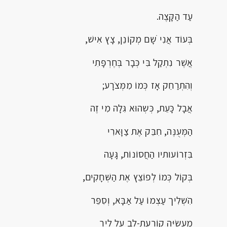
עַד הַקָּצֶה.
בְּעוֹד אֲנִי ֹשָם מְקוֹנֵן, צָץ אִישׁ,
אֲשֶׁר נִתְקַל בִּי כְּבָר בְּחֶרְפָּתִי
וְהִתְרַחֵק אָז כְּמוֹ מִמְּצֹרָע;
אֲבָל כָּעֵת, כְּשְהוּא גִּלָה מִי זֶה
הַמְּעֻנֶּה, חִבֵּק אֶת צַוָּארִי
בִּזְרוֹעותיו הַחֲסוֹנוֹת, גָּעָה
בְּקוֹל כְּמוֹ לְפוֹצֵץ אֶת הַשְּׁחָקִים,
הִֹשְלִיך עַצְמוֹ עַל אַבָּא, וְסִפֵּר
מַעֲשִֹיָּה קוֹרַעַת-לֵב עַל לִיר