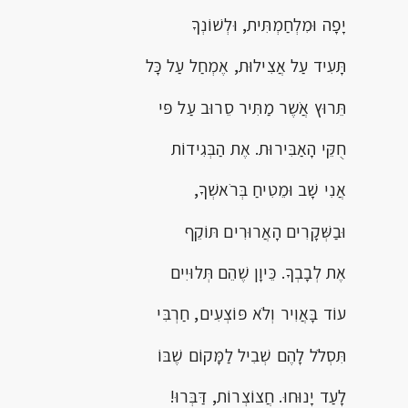
יָפָה וּמִלְחַמְתִּית, וּלְשׁוֹנְךָ
תָּעִיד עַל אֲצִילוּת, אֶמְחַל עַל כָּל
תֵּרוּץ אֲֹשֶר מַתִּיר סֵרוּב עַל פּי
חֻקֵּי הָאַבִּירוּת. אֶת הַבְּגִידוֹת
אֲנִי שָׁב וּמֵטִיחַ בְּרֹאשְׁךָ,
וּבַשְּׁקָרִים הָאֲרוּרִים תּוֹקֵף
אֶת לְבָבְךָ. כֵּיוָן שֶׁהֵם תְּלוּיִים
עוֹד בָּאֲוִיר וְלֹא פּוֹצְעִים, חַרְבִּי
תִּסְלֹל לָהֶם שְׁבִיל לַמָּקוֹם שֶׁבּוֹ
לָעַד יָנוּחוּ. חֲצוֹצְרוֹת, דַּבְּרוּ!