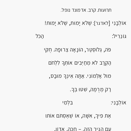
תרועות. קרב. אדמונד נופל.
אוֹלְבָּנִי [
שֶׁלֹּא יָמוּת, שֶׁלֹּא יָמוּת!
לאדגר]:
גּוֹנֵרִיל: הַכֹּל
פֹּה, גְּלוֹסְטֶר, הוֹנָאָה צְרוּפָה. חֻקֵּי
הַקְּרָב לֹא מְחַיְּבִים אוֹתְךָ לִלְחֹם
מוּל אַלְמוֹנִי. אַתָּה אֵינְךָ מוּבָס,
רַק מְרֻמֶּה, שִׁטּוּ בְּךָ.
אוֹלְבָּנִי: בִּלְמִי
אֶת פִּיךְ, אִשָּׁה, אוֹ שֶׁאֶסְתֹּם אוֹתו
עִם הַנְּיָר הַזֶּה. – חַכֵּה, אָדוֹן,