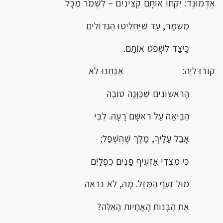
אֶדְמוּנְד: יִקְּחוּ אוֹתָם קְצִינִים – לִשְׁמֹר מִכָּל
מִשְׁמָר, עַד שֶׁיַּחְלִיטוּ הַגְּדוֹלִים
כֵּיצַד לִשְׁפֹּט אוֹתָם.
קוֹרְדֶּלְיָה: אֲנַחְנוּ לֹא
הָרִאשׁוֹנִים שֶׁכַּוָּנָה טוֹבָה
הֵבִיאָה עַל רֹאשָׁם רָעָה. לִבִּי
אָבֵל עָלֶיךָ, מֶלֶךְ שֶׁהֻשְׁפַּל;
כִּי מִצִּדִּי אַזְעִיף פָּנִים כִּפְלַיִם
מוּל זַעַף הַמַּזָּל. מָה, לֹא נִרְאֶה
אֶת הַבָּנוֹת הָאֲחָיוֹת הָאֵלֶּה?