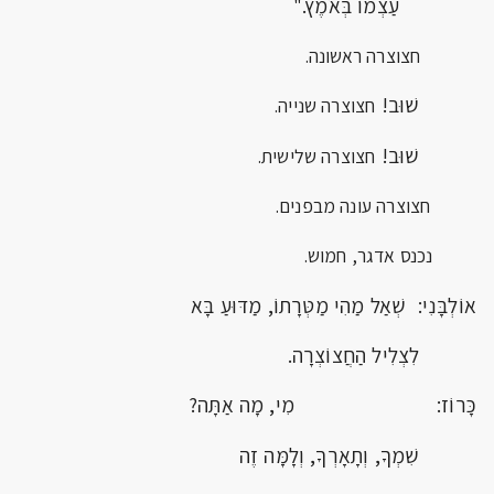
עַצְמוֹ בְּאֹמֶץ."
חצוצרה ראשונה.
שׁוּב!
חצוצרה שנייה.
שׁוּב!
חצוצרה שלישית.
חצוצרה עונה מבפנים.
נכנס אדגר, חמוש.
אוֹלְבָּנִי: שְׁאַל מַהִי מַטְּרָתוֹ, מַדּוּעַ בָּא
לִצְלִיל הַחֲצוֹצְרָה.
כָּרוֹז: מִי, מָה אַתָּה?
שִׁמְךָ, וְתָאָרְךָ, וְלָמָּה זֶה