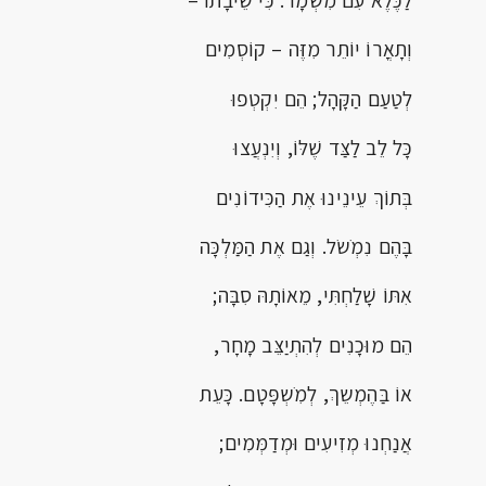
לַכֶּלֶא עִם מִֹשְמָר. כִּי שֵׂיבָתוֹ –
וְתָאֳרוֹ יוֹתֵר מִזֶּה – קוֹסְמִים
לְטַעַם הַקָּהָל; הֵם יִקְטְפוּ
כָּל לֵב לַצַּד שֶׁלּוֹ, וְיִנְעֲצוּ
בְּתוֹךְ עֵינֵינוּ אֶת הַכִּידוֹנִים
בָּהֶם נִמְֹשֹל. וְגַם אֶת הַמַּלְכָּה
אִתּוֹ שָׁלַחְתִּי, מֵאוֹתָהּ סִבָּה;
הֵם מוּכָנִים לְהִתְיַצֵּב מָחָר,
אוֹ בַּהֶמְשֵךְ, לְמִֹשְפָּטָם. כָּעֵת
אֲנַחְנוּ מְזִיעִים וּמְדַמְּמִים;