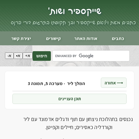
שייקספיר ושות'
כתבים מאת ויליאם שייקספיר ובני תקופתו בתרגום דורי פרנס
כתבים
אודות האתר
קישורים
יצירת קשר
א+
א•
א-
חיפוש
⟶ אחורה
המלך ליר -
מערכה 5, תמונה 3
תוכן העניינים
נכנסים בתהלוכת ניצחון עם תוף ודגלים אדמונד עם ליר
וקורדליה כאסירים; חיילים וקפיטן.