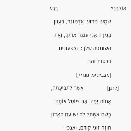
אוֹלְבָּנִי: רֶגַע.
שִׁמְעוּ מַדּוּעַ: אֶדְמוּנְד, בַּעֲווֹן
בְּגִידָה אֲנִי עוֹצֵר אוֹתְךָ, וְאֶת
השותפה שלך: הצפעונית
בכסות זהב.
[מצביע על גונריל]
אֲשֶׁר לִתְבִיעָתֵךְ,
[לרגן]
אָחוֹת יָפָה, אֲנִי פּוֹסֵל אוֹתָה
בְּשֵׁם אִשְׁתִּי: לָהּ יֵש עִם הָאָדוֹן
חוֹזֶה זוּגִי קוֹדֵם, וְאָנֹכִי -