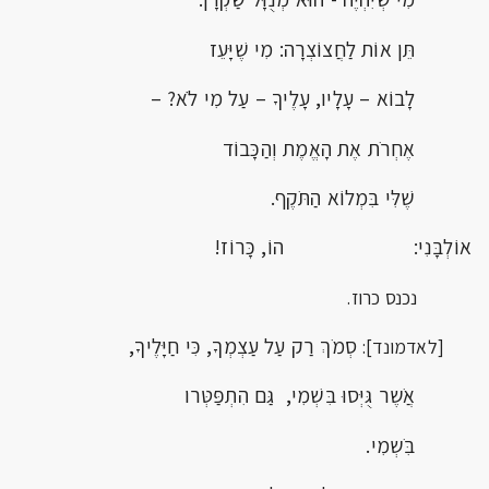
תֵּן אוֹת לַחֲצוֹצְרָה: מִי שֶׁיָּעֵז
לָבוֹא – עָלָיו, עָלֶיךָ – עַל מִי לֹֹא? –
אֶחְרֹת אֶת הָאֱמֶת וְהַכָּבוֹד
שֶׁלִּי בִּמְלוֹא הַתֹּקֶף.
אוֹלְבָּנִי: הוֹ, כָּרוֹז!
נכנס כרוז.
סְמֹךְ רַק עַל עַצְמְךָ, כִּי חַיָּלֶיךָ,
[לאדמונד]:
אֲֹשֶר גֻּיְּסוּ בִּשְׁמִי, גַּם הִתְפַּטְּרו
בִֹּשְמִי.