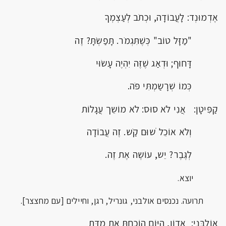
אֶדְמוּנְד: לָעֲבוֹדָה, וּכְתֹב לְעַצְמְךָ
"מַזָּל טוֹב" כְּשֶׁתִּגְמֹר. תָּפַשְֹתָּ? זֶה
דָּחוּף; וּדְאַג שֶׁזֶּה יִהְיֶה עָשׂוּי
כְּמוֹ שְׁרָשַמְתִּי פֹּה.
קַפִּיטָן: אֲנִי לֹא סוּס: לֹא מוֹשֵך עֲגָלוֹת
וְלֹא אוֹכֵל ֹשוּם קַֹש. זֶה עֲבוֹדָה
לְגֶּבֶר? יֵש, עוֹשֶה אֶת זֶה.
יוצא.
תרועה. נכנסים אולבני, גונריל, רגן, וחיילים [עם מחצצר].
אוֹלְבָּנִי: אָדוֹן, הַיּוֹם הוֹכַחְתָּ אֶת מִדַּת