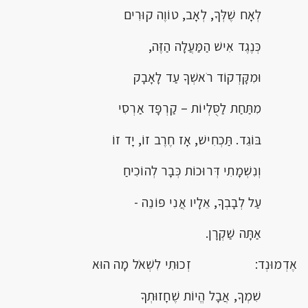
לְאָח שֶׁלְּךָ, לְאָב, טוֹוֶה קוּרִים
כְּנֶגֶד אִישׁ הַמַּעֲלָה הַזֶּה,
וּמִקָּדְקוֹד רֹאשְׁךָ עַד לָאָבָק
מִתַּחַת לַסֻּלְיוֹת – קַרְפָּד אַרְסִי
בּוֹגֵד. תַּכְחִישׁ, אָז חֶרֶב זוֹ, יָד זוֹ
וְנִשְׁמָתִי דְּרוּכוֹת כְּבָר לְהוֹכִיחַ
עַל לְבָבְךָ, אֵלָיו אֲנִי פּוֹנֵה -
אַתָּה שַׁקְרָן.
אֶדְמוּנְד: זְכוּתִי לִשְׁאֹל מָה הוּא
שִׁמְךָ, אֲבָל הֱיוֹת שֶׁחָזוּתְךָ