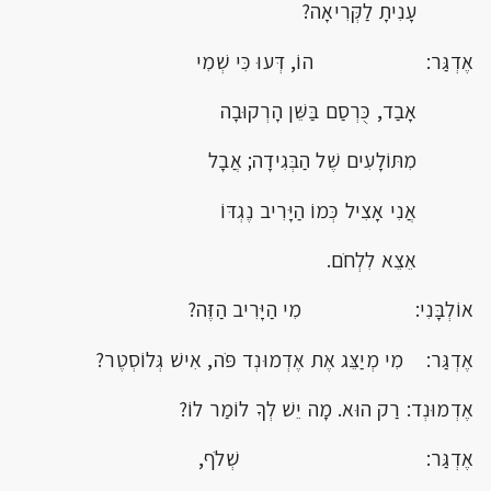
עָנִיתָ לַקְּרִיאָה?
אֶדְגַּר: הוֹ, דְּעוּ כִּי שְׁמִי
אָבַד, כֻּרְסַם בַּשֵּׁן הָרְקוּבָה
מִתּוֹלָעִים שֶׁל הַבְּגִידָה; אֲבָל
אֲנִי אָצִיל כְּמוֹ הַיָּרִיב נֶגְדּוֹ
אֵצֵא לִלְחֹם.
אוֹלְבָּנִי: מִי הַיָּרִיב הַזֶּה?
אֶדְגַּר: מִי מְיַצֵּג אֶת אֶדְמוּנְד פֹּה, אִישׁ גְּלוֹסְטֶר?
אֶדְמוּנְד: רַק הוּא. מָה יֵשׁ לְךָ לוֹמַר לוֹ?
אֶדְגַּר: שְׁלֹף,