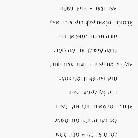
אֹשֶׁר וְצַעַר – בְּחִיּוּך נִֹשְבַּר.
אֶדְמוּנְד: הַנְּאוּם שֶׁלְּךָ רִגֵּשׁ אוֹתִי, אוּלַי
טוֹבָה תִּצְמַח מִמֶּנּוּ; אַךְ דַּבֵּר,
נִרְאֶה שֶׁיֵּשׁ לְךָ עוֹד מָה לוֹמַר.
אוֹלְבָּנִי: אִם יֵשׁ יוֹתֵר, וְעוֹד עָצוּב יוֹתֵר,
חֲנֹק זֹאת בַּגָּרוֹן, אֲנִי כִּמְעַט
נָמֵס כֻּלִּי לְשֵׁמַע הַסִּפּוּר.
אֶדְגר: מִי שֶׁאֵינוֹ חוֹבֵב תּוּגָה יָשִֹים
כָּאן נְקוּדָה, יוֹתֵר מִזֶּה מַשְׁמָע
לִמְתֹּחַ אֶת הַגְּבוּל מִדַּי, מַמָּש