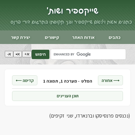
שייקספיר ושות'
כתבים מאת ויליאם שייקספיר ובני תקופתו בתרגום דורי פרנס
כתבים
אודות האתר
קישורים
יצירת קשר
א+
א•
א-
חיפוש
⟶ אחורה
קדימה ⟵
המלט -
מערכה 1, תמונה 1
תוכן העניינים
(נכנסים פרנסיסקו וברנארדו, שני זקיפים)