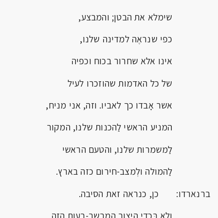
שימלא את הבטן; והמבצע,
כפי שנראֶה למדינה שלנו,
אינו אלא שחרור בכוח וכפיה
של כל האדמות שהוזכרו לעיל
אשר אָבדו כך לאביו. וזה, אני מניח,
המניע הראשי לַהכנות שלנו, המקור
לַמשמרות שלנו, והטעם הראשי
לַהמולה ולְמצב-חירום כזה בארץ.
ברנארדו: כן, כנראה זאת הסיבה.
ולא בִּכְדִי היצור המבשר-רעות הזה