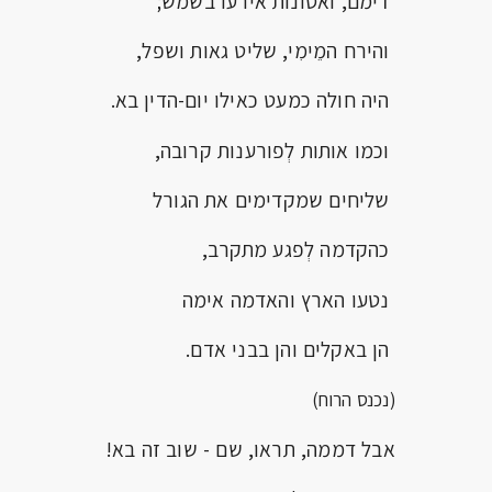
דימם, ואסונות אירעו בשמש;
והירח המֵימִי, שליט גאות ושפל,
היה חולה כמעט כאילו יום-הדין בא.
וכמו אותות לְפורענות קרובה,
שליחים שמקדימים את הגורל
כהקדמה לְפגע מתקרב,
נטעו הארץ והאדמה אימה
הן באקלים והן בבני אדם.
(נכנס הרוח)
אבל דממה, תראו, שם - שוב זה בא!