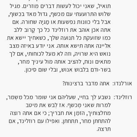
תואיל, שאני יכול לעשות דברים מוזרים. מגיל
שלוש התרועעתי עם מכשף, גדול מאד בכִשוּף,
אבל בלי כוונות נפשעות או מַגיָה שחורה. אם
אתה אכן אוהב את רוזלינד כל כך קָרוב ללב
כמו שזועקת כל תנועה שלך, כשאחיך יישא את
אליינה אתה תישא אותה. אני יודע באיזה מצב
נואש היא שרויה, וזה לא מעל לכוחותי, אם לך
מתאים ונוח, להציב אותה מול עיניך מחר,
בשר-ודם בלבוש אנוש, ובלי שום סיכון.
אורלנדו: אתה מדבר ברצינות?
רוזלינד: נשבע לך בחיי, שעליהם אני שומר מכל מִשְמר,
למרות שאני מְכשף. אז לְבש את מיטב
מחלצותיך, הזמֵן את חבריך; כי אם אתה רוצה
להתחתן מחר, תתחתן. ואפילו עם רוזלינד, אם
תרצה.