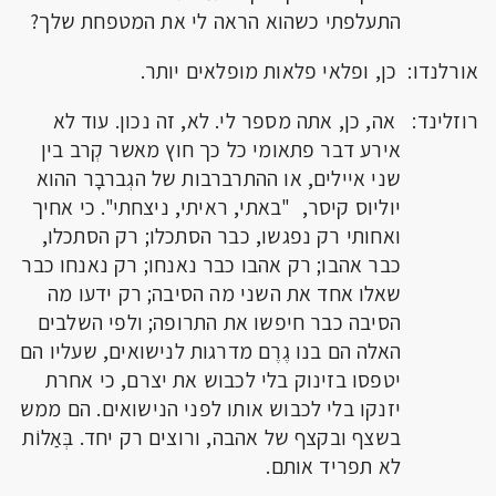
התעלפתי כשהוא הראה לי את המטפחת שלך?
אורלנדו: כן, ופלאי פלאות מופלאים יותר.
רוזלינד: אה, כן, אתה מספר לי. לא, זה נכון. עוד לא
אירע דבר פתאומי כל כך חוץ מאשר קְרב בין
שני איילים, או ההתרברבות של הגְברבָר ההוא
יוליוס קיסר, "באתי, ראיתי, ניצחתי". כי אחיך
ואחותי רק נפגשו, כבר הסתכלו; רק הסתכלו,
כבר אהבו; רק אהבו כבר נאנחו; רק נאנחו כבר
שאלו אחד את השני מה הסיבה; רק ידעו מה
הסיבה כבר חיפשו את התרופה; ולפי השלבים
האלה הם בנו גֶרֶם מדרגות לנישואים, שעליו הם
יטפסו בזינוק בלי לכבוש את יצרם, כי אחרת
יזנקו בלי לכבוש אותו לפני הנישואים. הם ממש
בשצף ובקצף של אהבה, ורוצים רק יחד. בְּאַלוֹת
לא תפריד אותם.