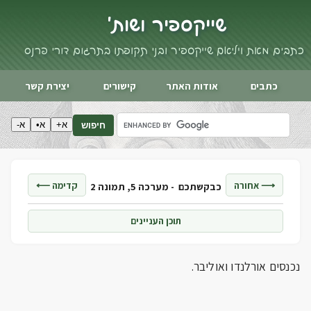
שייקספיר ושות'
כתבים מאת ויליאם שייקספיר ובני תקופתו בתרגום דורי פרנס
כתבים
אודות האתר
קישורים
יצירת קשר
א+
א•
א-
חיפוש
⟶ אחורה
קדימה ⟵
כבקשתכם -
מערכה 5, תמונה 2
תוכן העניינים
נכנסים אורלנדו ואוליבר.