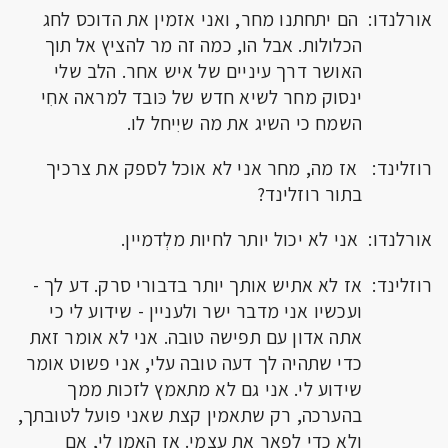
אורלנדו: הם יתחתנו מחר, ואני אזמין את הדוכס לחג
הכלולות. אבל הו, כמה זה מר להציץ אל תוך
האושר דרך עיניים של איש אחר. הלב שלי
ינסוק מחר לשיא חדש של כּובד למראה אחִי
השמח כי השיג את מה שיִיחל לו.
רוזלינד: אז מה, מחר אני לא אוכל לספק את צרכיך
בתור רוזלינד?
אורלנדו: אני לא יכול יותר לחיות מלְדמיין.
רוזלינד: אז לא אתיש אותך יותר בדבורי סרק. דע לך -
ועכשיו אני מדבר ישר ולעניין - שידוע לי כי
אתה אדון עם תפישה טובה. אני לא אומר זאת
כדי שתהיה לך דעה טובה עלי, אני פשוט אומר
שידוע לי. אני גם לא מתאמץ לזכות ממך
בהערכה, רק שתאמין קצת שאני פועל לטובתך,
ולא כדי לפאר את עצמי. אז האמן לי, אם