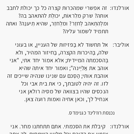
אורלנדו: זה אפשרי שמהכּרוּת קצרה כל כך יכולת לחבב
אותה? שרק מלִראוֹת, יכולְת להתאהב בה?
ומלְהִתְאהב לְחזֵר? ומלְחזֵר, שהיא תֵיענֵה? ואתה
תתמיד לשמור עליה?
אוליבר: אל תחשוד לא בַּפּזיזות של העניין, או בעוני
שלה, בַּהיכרות הקצרה, בַּחיזור המהיר, ולא
בְּהסכמתה המיידית; אלא אמוֹר יחד אתי, "אני
אוהב את אַלִיֶינה"; ואמור יחד איתה שהיא
אוהבת אותי; הַסְכּם עם שנינו שנהיה שייכים זה
לזו. זה יהיה לטובתך, כי את בית אבי וכל
הנכסים שהיו בצוואה של מסיה רולאן אני
אנחיל לך, וכאן אחיה ואמות רועה צאן.
נכנסת רוזלינד כגנימדס.
אורלנדו: קיבלת את הסכמתי. אתם תתחתנו מחר. אני
אזמין את הדוכס וכל מלוויו השמחים. לך אתה,